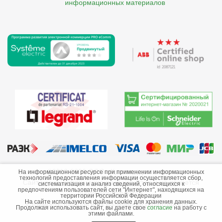
    информационных материалов
©2013-2026 ООО «Краснодарэлектро»
На информационном ресурсе при применении информационных
технологий предоставления информации осуществляется сбор,
Сайт носит информационный характер и не является
систематизация и анализ сведений, относящихся к
предпочтениям пользователей сети "Интернет", находящихся на
публичной офертой.
территории Российской Федерации
На сайте используются файлы cookie для хранения данных.
Стоимость товаров и их наличие не гарантируются.
Продолжая использовать сайт, вы даете свое
согласие
на работу с
этими файлами.