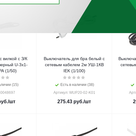
 вилкой с З/К
Выключатель для бра белый с
Выключа
черный U-3x1-
сетевым кабелем 2м УШ-1КВ
сетевы
А (1/50)
IEK (1/100)
аличии (15)
Есть в наличии (38)
Б0048697
Артикул: WUP20-02-K01
Арт
уб.
/шт
275.43
руб.
/шт
2