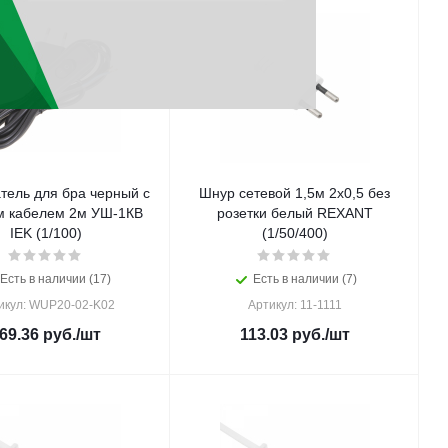
тель для бра черный с
Шнур сетевой 1,5м 2х0,5 без
м кабелем 2м УШ-1КВ
розетки белый REXANT
IEK (1/100)
(1/50/400)
Есть в наличии (17)
Есть в наличии (7)
икул: WUP20-02-K02
Артикул: 11-1111
69.36
руб.
/шт
113.03
руб.
/шт