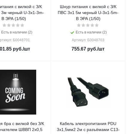
тания с вилкой с З/К
Шнур питания с вилкой с З/К
 3м черный U-3x1-3m-
ПВС 3x1 5м черный U-3x1-5m-
B ЭРА (1/50)
B ЭРА (1/50)
Есть в наличии (2)
Есть в наличии (2)
ртикул: Б0048701
Артикул: Б0048703
01.85
руб.
/шт
755.67
руб.
/шт
я бра с вилкой без З/К
Кабель электропитания PDU
ючателем ШВВП 2x0,5
3х1,5мм2 2м с разъёмами С13-