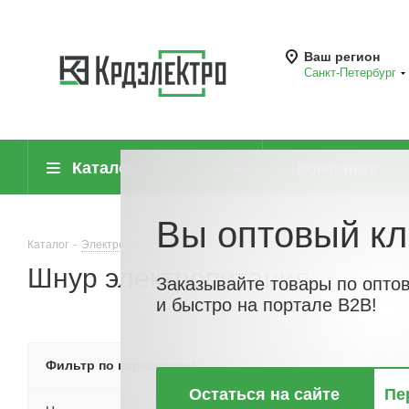
Ваш регион
Санкт-Петербург
Каталог
Компания
Вы оптовый кл
Каталог
-
Электроустановочные изделия
-
Вилки кабельные и прибо
Шнур электропитания
Заказывайте товары по опто
и быстро на портале B2B!
По хитам
По но
Фильтр по параметрам
Остаться на сайте
Пе