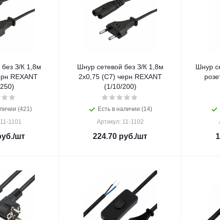
без З/К 1,8м
Шнур сетевой без З/К 1,8м
Шнур се
черн REXANT
2х0,75 (С7) черн REXANT
розе
/250)
(1/10/200)
личии (421)
Есть в наличии (14)
 11-1101
Артикул: 11-1102
уб.
/шт
224.70
руб.
/шт
1