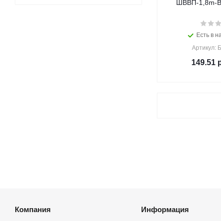
ШВВП-1,8m-B 
Есть в н
Артикул: 
149.51
р
Компания
Информация