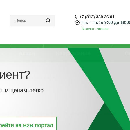
+7 (812) 389 36 01
Пн. – Пт.: с 9:00 до 18:0
Заказать звонок
Акции
Направления
О
иент?
рные
-
Шнур электропитания
вым ценам легко
винкам
По популярности
По алфавиту
По цене
По 
рейти на B2B портал