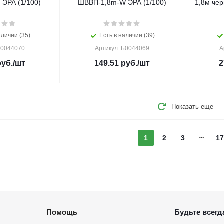
ЭРА (1/100)
ШВВП-1,8m-W ЭРА (1/100)
1,8м че
аличии (35)
Есть в наличии (39)
Б0044070
Артикул: Б0044069
А
уб.
/шт
149.51
руб.
/шт
2
Показать еще
1
2
3
17
Помощь
Будьте всегда