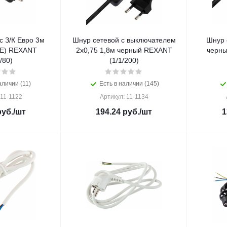
с З/К Евро 3м
Шнур сетевой с выключателем
Шнур 
PE) REXANT
2х0,75 1,8м черный REXANT
черны
/80)
(1/1/200)
аличии (11)
Есть в наличии (145)
 11-1122
Артикул: 11-1134
уб.
/шт
194.24
руб.
/шт
1