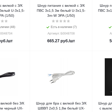
 вилкой с З/К
Шнур питания с вилкой с З/К
Шнур пи
белый U-3x1,5-
ПВС 3x1,5 3м белый U-3x1,5-
ПВС 3x1
А (1/50)
3m-W ЭРА (1/50)
аличии (48)
Есть в наличии (7)
Б0048704
Артикул: Б0048708
А
уб.
/шт
665.27
руб.
/шт
5
вилкой без З/К
Шнур для бра с вилкой без З/К
Шнур дл
8м черный UX-
ШВВП 2x0,5 1,8м белый UX-
с выкл