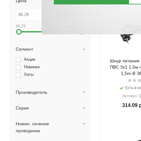
Цена
ХИТ
86.29
81927.00
Сегмент
Акции
Шнур питания с
Новинки
ПВС 3x1 1,5м 
1,5m-B ЭР
Хиты
Есть в н
Производитель
Артикул: 
314.09
р
Серия
Номин. сечение
проводника