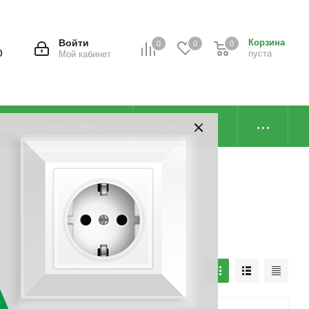
Войти
Корзина
0
0
0
0
пуста
Мой кабинет
плата и доставка
Контакты
наличию