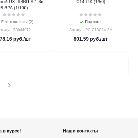
рный UX-ШВВП-S-1,8m-
C14 ITK (1/50)
B ЭРА (1/100)
Есть в наличии (2)
Под заказ
ртикул: Б0044072
Артикул: PC-C13C14-2M
78.16
руб.
/шт
801.59
руб.
/шт
 в курсе!
Наши контакты