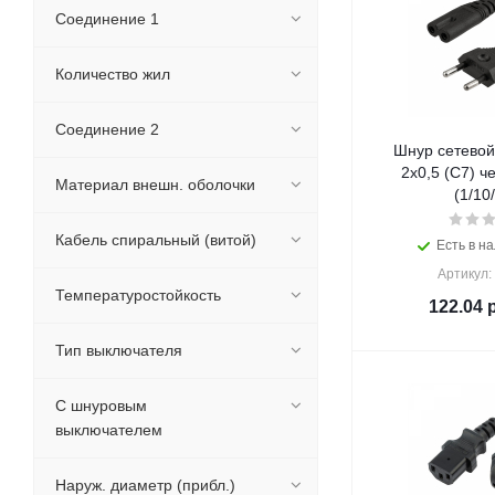
Соединение 1
Количество жил
Cоединение 2
Шнур сетевой 
2х0,5 (С7) 
Материал внешн. оболочки
(1/10
Кабель спиральный (витой)
Есть в на
Артикул:
Температуростойкость
122.04
р
Тип выключателя
С шнуровым
выключателем
Наруж. диаметр (прибл.)