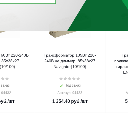
60Вт 220-240В
Трансформатор 105Вт 220-
Тр
 85х38х27
240В не диммир. 85х38х27
подклю
(10/100)
Navigator(10/100)
гирля
EN
 заказ
Под заказ
: 94432
Артикул: 94433
А
уб.
/шт
1 354.40
руб.
/шт
5