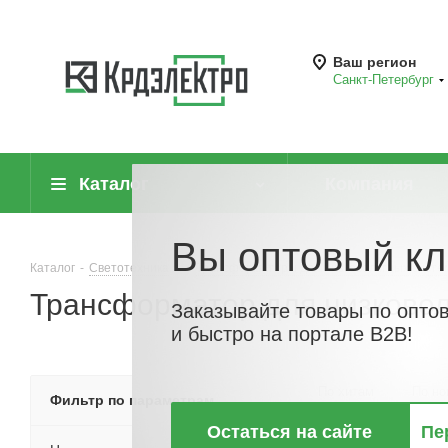
Ваш регион
Санкт-Петербург
Каталог
Компания
Вы оптовый кл
Каталог
-
Светотехника
-
Трансформаторы для низковольтных систе
Трансформатор для низково
Заказывайте товары по опто
и быстро на портале B2B!
По хитам
По но
Фильтр по параметрам
Остаться на сайте
Пе