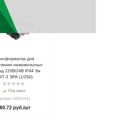
ансформатор для
чения низковольтных
нд 220В/24В IP44 3м
IT-3 ЭРА (1/250)
Под заказ
ртикул: Б0041911
80.72
руб.
/шт