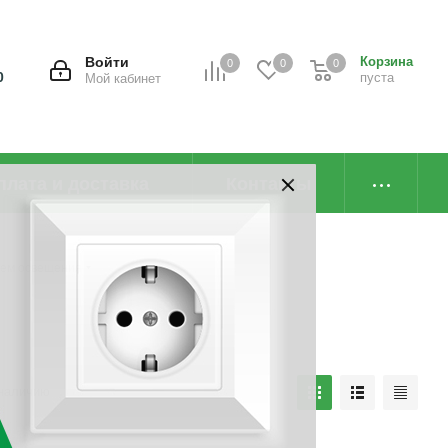
Войти
Корзина
0
0
0
0
пуста
Мой кабинет
плата и доставка
Контакты
тем освещения
наличию