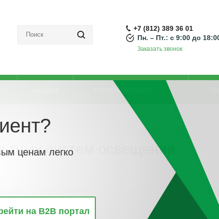
+7 (812) 389 36 01
Пн. – Пт.: с 9:00 до 18:0
Заказать звонок
Акции
Направления
О
иент?
м освещения, блоки защиты ламп
-
Трансформатор для низковольтных сис
льтных систем освещения
вым ценам легко
винкам
По популярности
По алфавиту
По цене
По 
рейти на B2B портал