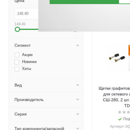
Цена
По хитам
По но
148.40
2142.00
Сегмент
Акции
Новинки
Хиты
Вид
Щетки графитов
для сетевого
Производитель
СШ-280, 2 шт.
T
Серия
Под
Артикул: S
Тип компонента/запасной