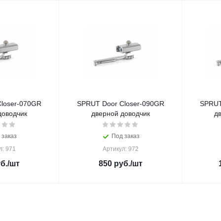
loser-070GR
SPRUT Door Closer-090GR
SPRUT
доводчик
дверной доводчик
д
 заказ
Под заказ
л: 971
Артикул: 972
б.
/шт
850
руб.
/шт