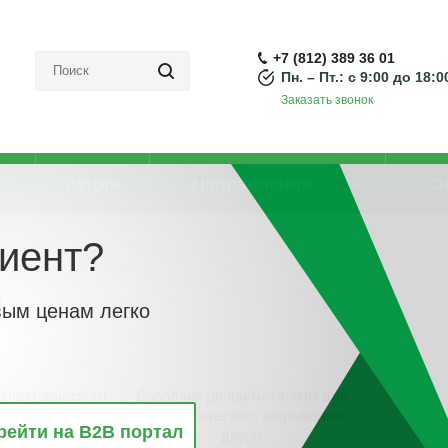
+7 (812) 389 36 01
Пн. – Пт.: с 9:00 до 18:0
Заказать звонок
Акции
Направления
О
иент?
для ворот и ставней
й
вым ценам легко
электрического
Доводчик двери/механизм для
теля
автоматического закрывания
рейти на B2B портал
двери