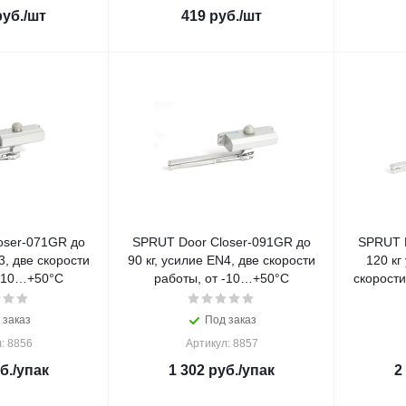
уб.
/шт
419
руб.
/шт
oser-071GR до
SPRUT Door Closer-091GR до
SPRUT 
3, две скорости
90 кг, усилие EN4, две скорости
120 кг
 -10…+50°С
работы, от -10…+50°С
скорост
 заказ
Под заказ
: 8856
Артикул: 8857
б.
/упак
1 302
руб.
/упак
2