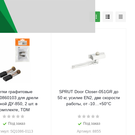
наличию
тки графитовые
SPRUT Door Closer-051GR до
0860103 для дрели
50 кг, усилие EN2, две скорости
ной ДУ-850, 2 шт. в
работы, от -10…+50°С
омплекте, TDM
Под заказ
Под заказ
тикул: SQ1086-0113
Артикул: 8855