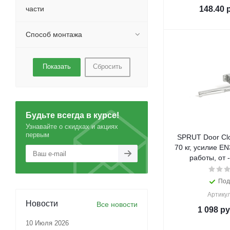
части
148.40
р
Способ монтажа
Сбросить
Будьте всегда в курсе!
Узнавайте о скидках и акциях
первым
SPRUT Door Cl
70 кг, усилие EN
работы, от
Под
Артикул
Новости
Все новости
1 098
ру
10 Июля 2026