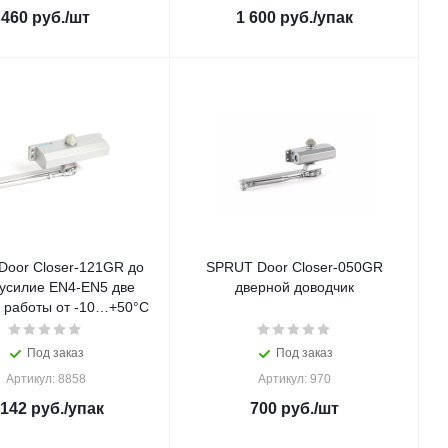
460
руб.
/шт
1 600
руб.
/упак
Door Closer-121GR до
SPRUT Door Closer-050GR
 усилие EN4-EN5 две
дверной доводчик
и работы от -10…+50°С
Под заказ
Под заказ
Артикул: 8858
Артикул: 970
 142
руб.
/упак
700
руб.
/шт