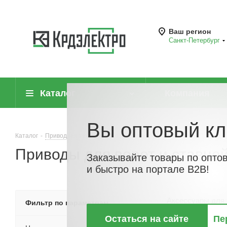
Ваш регион
Санкт-Петербург
Каталог
Компания
Вы оптовый кл
Каталог
-
Приводная техника, насосы и электродвигатели
-
Приводы 
Приводы для ворот и ставне
Заказывайте товары по опто
и быстро на портале B2B!
Аксессуары для 
Фильтр по параметрам
двига
Остаться на сайте
Пе