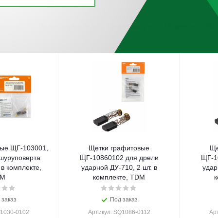
винкам
По популярности
По алфавиту
По цене
По 
ые ЩГ-103001,
Щетки графитовые
Ще
 шуруповерта
ЩГ-10860102 для дрели
ЩГ-1
 в комплекте,
ударной ДУ-710, 2 шт. в
удар
DM
комплекте, TDM
к
 заказ
Под заказ
Q1030-0102
Артикул: SQ1086-0112
Ар