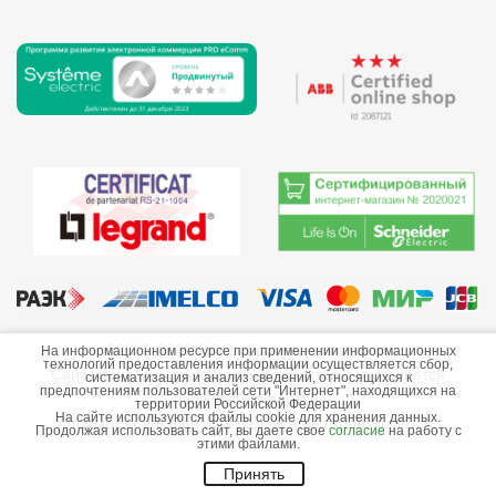
©2013-2026 ООО «Краснодарэлектро»
На информационном ресурсе при применении информационных
технологий предоставления информации осуществляется сбор,
Сайт носит информационный характер и не является
систематизация и анализ сведений, относящихся к
предпочтениям пользователей сети "Интернет", находящихся на
публичной офертой.
территории Российской Федерации
На сайте используются файлы cookie для хранения данных.
Стоимость товаров и их наличие не гарантируются.
Продолжая использовать сайт, вы даете свое
согласие
на работу с
этими файлами.
Принять