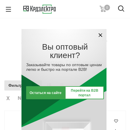
0
+7 (812) 389 36 01
Пн. – Пт.: с 9:00 до 18:00
Каталог
-
Материалы для монтажа
-
Заказать звонок
Метизы, крепёжные соединительные элементы
-
Вы оптовый
Растворитель / разбавитель
клиент?
Растворитель / разбавитель
Заказывайте товары по оптовым ценам
легко и быстро на портале B2B!
Фильтр
Перейти на B2B
Остаться на сайте
портал