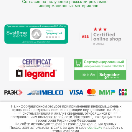
Согласие на получение рассылки рекламно- 

    информационных материалов
©2013-2026 ООО «Краснодарэлектро»
На информационном ресурсе при применении информационных
технологий предоставления информации осуществляется сбор,
Сайт носит информационный характер и не является
систематизация и анализ сведений, относящихся к
предпочтениям пользователей сети "Интернет", находящихся на
публичной офертой.
территории Российской Федерации
На сайте используются файлы cookie для хранения данных.
Стоимость товаров и их наличие не гарантируются.
Продолжая использовать сайт, вы даете свое
согласие
на работу с
этими файлами.