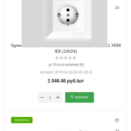
Удлинитель 5гн с З/К 5м с выкл белый 16А ПВС 3х1 У05К
IEK (1/6/24)
Есть в наличии (8)
Артикул: WYP10-16-05-05-ZK-N
1 046.46
руб.
/шт
В корзину
НОВИНКА