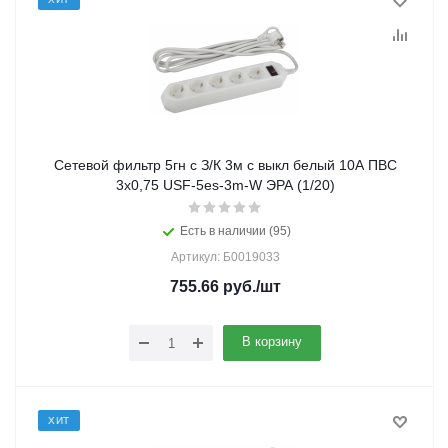
Сетевой фильтр 5гн с З/К 3м с выкл белый 10А ПВС
3х0,75 USF-5es-3m-W ЭРА (1/20)
Есть в наличии (95)
Артикул: Б0019033
755.66
руб.
/шт
В корзину
ХИТ