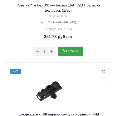
Розетка 4гн без З/К о/у белый 16А IP20 Пралеска
Беларусь (1/36)
Есть в наличии (243)
Артикул: РА16-264
351.78
руб.
/шт
В корзину
ХИТ
Колодка 2гн с З/К черная каучук с крышкой IP44