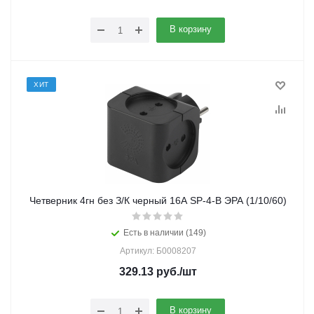
В корзину
ХИТ
Четверник 4гн без З/К черный 16А SP-4-B ЭРА (1/10/60)
Есть в наличии (149)
Артикул: Б0008207
329.13
руб.
/шт
В корзину