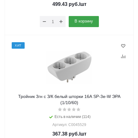
499.43
руб.
/шт
В корзину
ХИТ
Тройник 3гн c З/К белый шторки 16А SP-3e-W ЭРА
(1/10/60)
Есть в наличии (114)
Артикул: C0045529
367.38
руб.
/шт