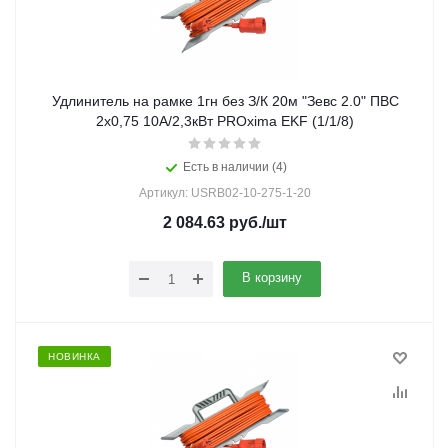
Удлинитель на рамке 1гн без З/К 20м "Зевс 2.0" ПВС
2х0,75 10А/2,3кВт PROxima EKF (1/1/8)
Есть в наличии (4)
Артикул: USRB02-10-275-1-20
2 084.63
руб.
/шт
В корзину
НОВИНКА