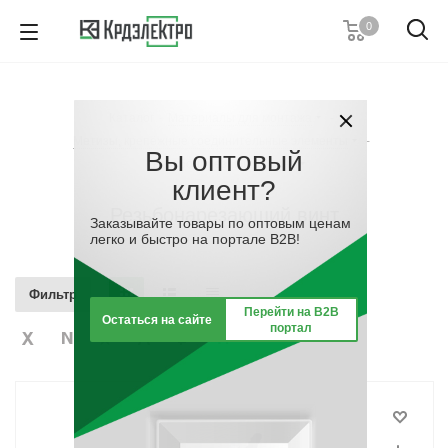
0
+7 (812) 389 36 01
Пн. – Пт.: с 9:00 до 18:00
Каталог
-
Материалы для монтажа
-
Заказать звонок
Метизы, крепёжные соединительные элементы
-
Вы оптовый
Резьбонарезающий винт
клиент?
Резьбонарезающий винт
Заказывайте товары по оптовым ценам
легко и быстро на портале B2B!
Фильтр
Перейти на B2B
Остаться на сайте
портал