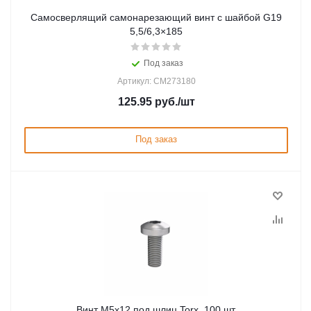
Самосверлящий самонарезающий винт с шайбой G19
5,5/6,3×185
Под заказ
Артикул: CM273180
125.95
руб.
/шт
Под заказ
Винт М5х12 под шлиц Torx, 100 шт.