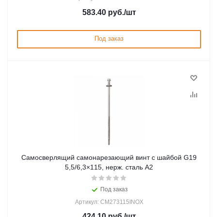
583.40
руб.
/шт
Под заказ
Самосверлящий самонарезающий винт с шайбой G19
5,5/6,3×115, нерж. сталь А2
Под заказ
Артикул: CM273115INOX
424.10
руб.
/шт