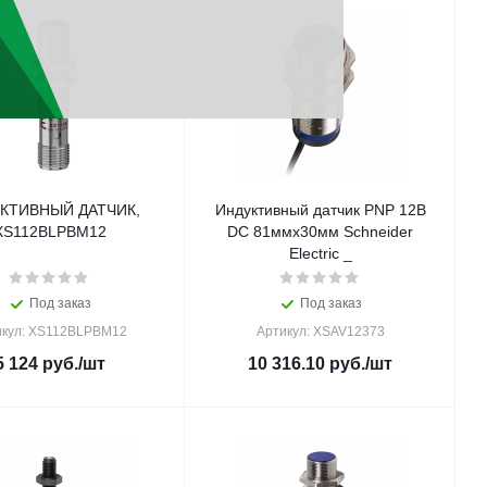
КТИВНЫЙ ДАТЧИК,
Индуктивный датчик PNP 12В
XS112BLPBM12
DC 81ммx30мм Schneider
Electric _
Под заказ
Под заказ
икул: XS112BLPBM12
Артикул: XSAV12373
5 124
руб.
/шт
10 316.10
руб.
/шт