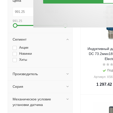
Цена
991.25
10316.10
Сегмент
Акции
Индуктивный д
Новинки
DC 73.2ммx18
Elect
Хиты
Под
Производитель
Артикул: XS
1 297.42
Серия
Механическое условие
установки датчика