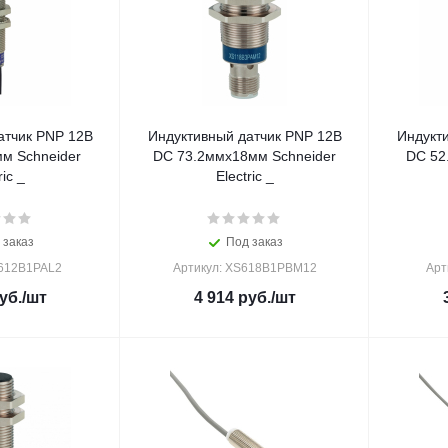
атчик PNP 12В
Индуктивный датчик PNP 12В
Индукт
м Schneider
DC 73.2ммx18мм Schneider
DC 52
ric _
Electric _
 заказ
Под заказ
S612B1PAL2
Артикул: XS618B1PBM12
Арт
уб.
/шт
4 914
руб.
/шт