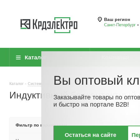
Ваш регион
Санкт-Петербург
Каталог
Компания
Вы оптовый кл
Каталог
-
Системы автоматизации
-
Датчики (сенсоры)
-
Индуктив
Индуктивный бесконтактный 
Заказывайте товары по опто
и быстро на портале B2B!
По хитам
По но
Фильтр по параметрам
Остаться на сайте
Пе