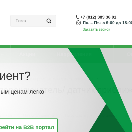
+7 (812) 389 36 01
Пн. – Пт.: с 9:00 до 18:0
Заказать звонок
Акции
Направления
О
иент?
ный бесконтактный переключатель/ датчик приближения
переключатель/ датчик прибли
вым ценам легко
винкам
По популярности
По алфавиту
По цене
По 
рейти на B2B портал