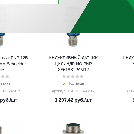
атчик PNP 12В
ИНДУКТИВНЫЙ ДАТЧИК
ИНДУ
мм Schneider
ЦИЛИНДР NO PNP
ric _
XS618B1PAM12
 заказ
Под заказ
618B1PAM12
Артикул: XS618B1PAM12
Арт
руб.
/шт
1 297.42
руб.
/шт