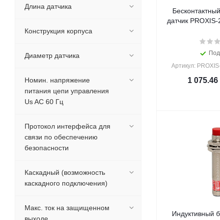
Длина датчика
Бесконтактный
датчик PROXIS-
Конструкция корпуса
Под
Диаметр датчика
Артикул: PROXIS
Номин. напряжение
1 075.46
питания цепи управления
Us AC 60 Гц
Протокол интерфейса для
связи по обеспечению
безопасности
Каскадный (возможность
каскадного подключения)
Макс. ток на защищенном
Индуктивный б
выходе