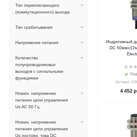
Тип переключающего
(коммутационного) выхода
Тип срабатывания
Индуктивный д
Напряжение питания
DC 50ммx12м
Elect
Количество
полупроводниковых
выходов с сигнальными
Под
функциями
Артикул: X
4 452
р
Номин. напряжение
питания цепи управления
Us AC 50 Гц
Номин. напряжение
питания цепи управления
Us постоян. тока DC