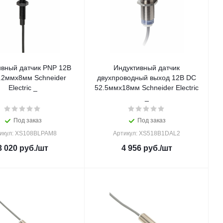
ивный датчик PNP 12В
Индуктивный датчик
.2ммx8мм Schneider
двухпроводный выход 12В DC
Electric _
52.5ммx18мм Schneider Electric
_
Под заказ
Под заказ
икул: XS108BLPAM8
Артикул: XS518B1DAL2
3 020
руб.
/шт
4 956
руб.
/шт