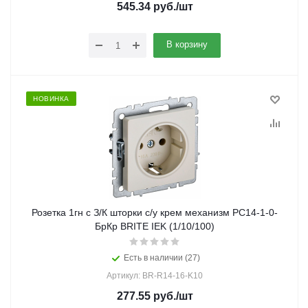
545.34
руб.
/шт
В корзину
НОВИНКА
Розетка 1гн с З/К шторки с/у крем механизм РС14-1-0-
БрКр BRITE IEK (1/10/100)
Есть в наличии (27)
Артикул: BR-R14-16-K10
277.55
руб.
/шт