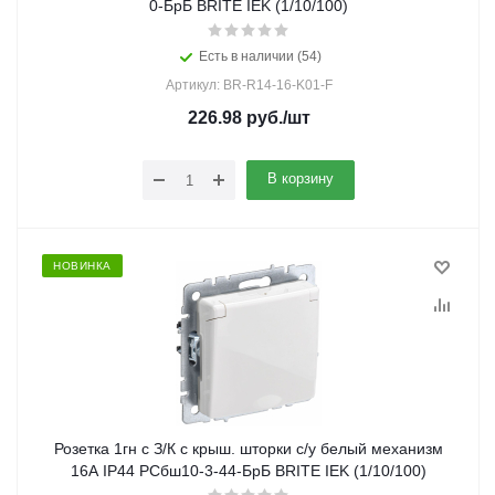
0-БрБ BRITE IEK (1/10/100)
Есть в наличии (54)
Артикул: BR-R14-16-K01-F
226.98
руб.
/шт
В корзину
НОВИНКА
Розетка 1гн с З/К с крыш. шторки с/у белый механизм
16А IP44 РСбш10-3-44-БрБ BRITE IEK (1/10/100)