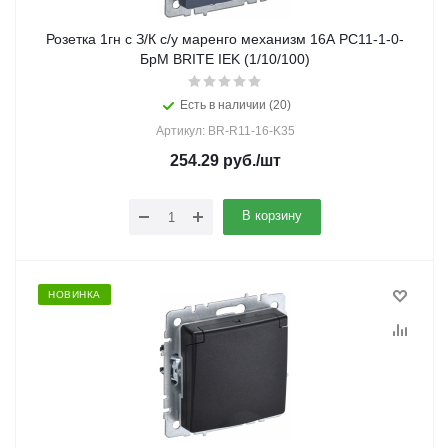
Розетка 1гн с З/К с/у маренго механизм 16А РС11-1-0-
БрМ BRITE IEK (1/10/100)
Есть в наличии (20)
Артикул: BR-R11-16-K35
254.29
руб.
/шт
В корзину
НОВИНКА