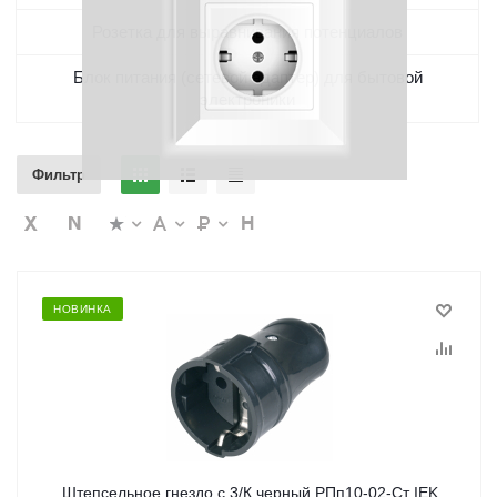
Розетка для выравнивания потенциалов
Блок питания (сетевой адаптер) для бытовой
электроники
Фильтр
НОВИНКА
Штепсельное гнездо с 3/К черный РПп10-02-Ст IEK