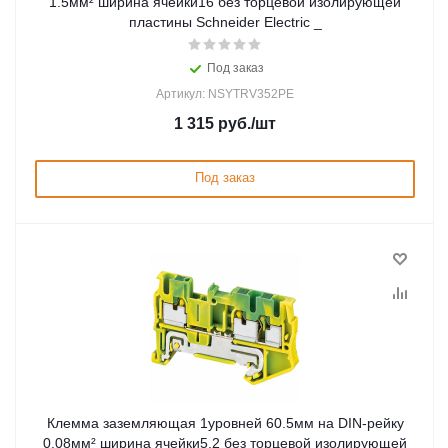
1.5мм² ширина ячейки16 без торцевой изолирующей
пластины Schneider Electric _
Под заказ
Артикул: NSYTRV352PE
1 315
руб.
/шт
Под заказ
Клемма заземляющая 1уровней 60.5мм на DIN-рейку
0.08мм² ширина ячейки5.2 без торцевой изолирующей