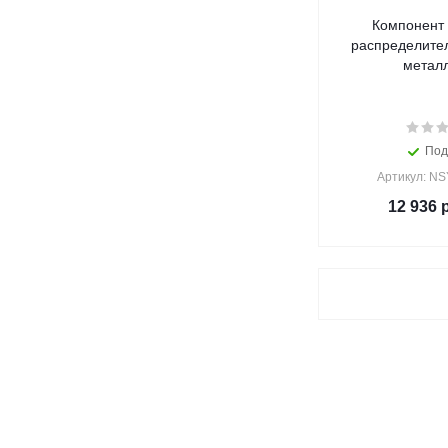
Компонент 
распределите
металл
Под
Артикул: N
12 936
р