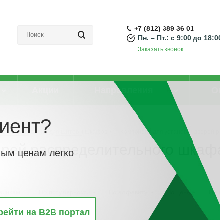
+7 (812) 389 36 01
Пн. – Пт.: с 9:00 до 18:0
Заказать звонок
Акции
Направления
О
иент?
ое оборудование для щитов и шкафов
-
Компонент для установки дверей 
ерей распределительного шкаф
вым ценам легко
винкам
По популярности
По алфавиту
По цене
По 
рейти на B2B портал