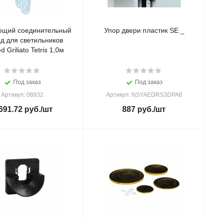
ющий соединительный
Упор двери пластик SE _
д для светильников
d Griliato Tetris 1,0м
Под заказ
Под заказ
Артикул: 08932
Артикул: NSYAEDRS3DPA6
691.72
руб.
/шт
887
руб.
/шт