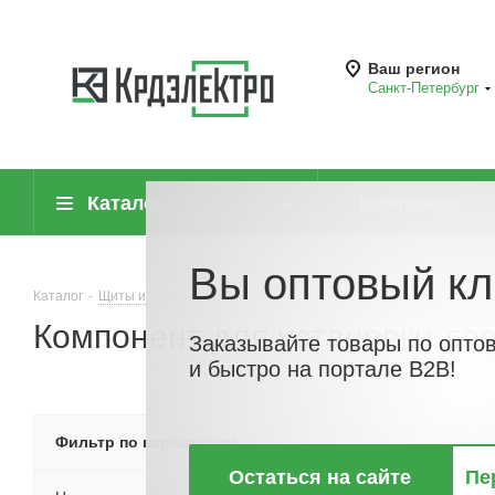
Ваш регион
Санкт-Петербург
Каталог
Компания
Вы оптовый кл
Каталог
-
Щиты и шкафы, шинопровод
-
Аксессуары и вспомогательн
Компонент для установки дв
Заказывайте товары по опто
и быстро на портале B2B!
По хитам
По но
Фильтр по параметрам
Остаться на сайте
Пе