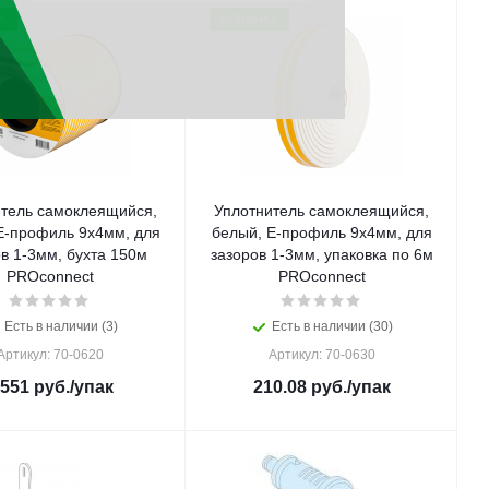
А
НОВИНКА
итель самоклеящийся,
Уплотнитель самоклеящийся,
Е-профиль 9x4мм, для
белый, Е-профиль 9x4мм, для
в 1-3мм, буxта 150м
зазоров 1-3мм, упаковка по 6м
PROconnect
PROconnect
Есть в наличии (3)
Есть в наличии (30)
Артикул: 70-0620
Артикул: 70-0630
 551
руб.
/упак
210.08
руб.
/упак