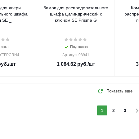
для двери
Замок для распределительного
Ком
льного шкафа
шкафа цилиндрический с
распре
 SE _
ключом SE Prisma G
п
 заказ
Под заказ
SYTFPCRN4
Артикул: 08941
уб.
/шт
1 084.62
руб.
/шт
3
Показать еще
1
2
3