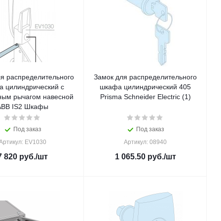
ля распределительного
Замок для распределительного
 цилиндрический с
шкафа цилиндрический 405
ным рычагом навесной
Prisma Schneider Electric (1)
ABB IS2 Шкафы
Под заказ
Под заказ
Артикул: EV1030
Артикул: 08940
7 820
руб.
/шт
1 065.50
руб.
/шт