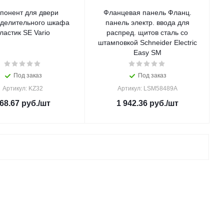
понент для двери
Фланцевая панель Фланц.
делительного шкафа
панель электр. ввода для
ластик SE Vario
распред. щитов сталь со
штамповкой Schneider Electric
Easy SM
Под заказ
Под заказ
Артикул: KZ32
Артикул: LSM58489A
68.67
руб.
/шт
1 942.36
руб.
/шт