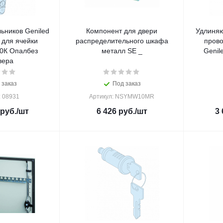
ьников Geniled
Компонент для двери
Удлиня
is для ячейки
распределительного шкафа
прово
0К Опалбез
металл SE _
Genile
вера
 заказ
Под заказ
: 08931
Артикул: NSYMW10MR
руб.
/шт
6 426
руб.
/шт
3 