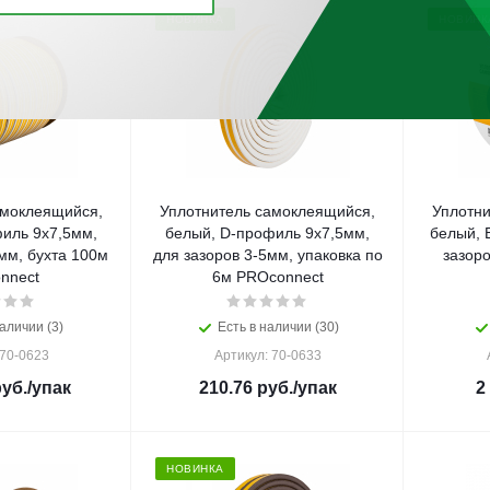
НОВИНКА
НОВИНК
амоклеящийся,
Уплотнитель самоклеящийся,
Уплотн
иль 9x7,5мм,
белый, D-профиль 9x7,5мм,
белый, 
мм, буxта 100м
для зазоров 3-5мм, упаковка по
зазоро
nnect
6м PROconnect
аличии (3)
Есть в наличии (30)
 70-0623
Артикул: 70-0633
уб.
/упак
210.76
руб.
/упак
2
НОВИНКА