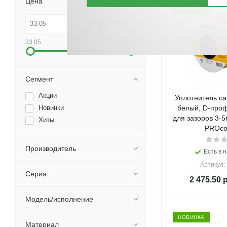
Цена
НОВИНКА
33.05
12936.00
Сегмент
Акции
Уплотнитель с
Новинки
белый, D-проф
для зазоров 3-5
Хиты
PROco
Производитель
Есть в н
Артикул:
Серия
2 475.50
р
Модель/исполнение
НОВИНКА
Материал