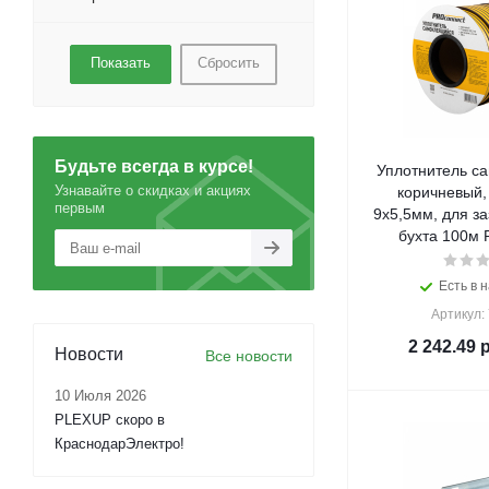
Сбросить
Будьте всегда в курсе!
Уплотнитель с
Узнавайте о скидках и акциях
коричневый,
первым
9x5,5мм, для за
буxта 100м 
Есть в н
Артикул:
2 242.49
р
Новости
Все новости
10 Июля 2026
PLEXUP скоро в
КраснодарЭлектро!