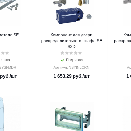
металл SE _
Компонент для двери
Ком
распределительного шкафа SE
распред
S3D
 заказ
Под заказ
NSYSFMDR
Артикул: NSYINLCRN
Ар
руб.
/шт
1 653.29
руб.
/шт
1 