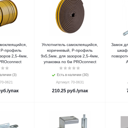
амоклеящийся,
Уплотнитель самоклеящийся,
Замок д
 Р-профиль
коричневый, Р-профиль
шкафа
зоров 2,5-4мм,
9x5,5мм, для зазоров 2,5-4мм,
поворот
PROconnect
упаковка по 6м PROconnect
аличии (3)
Есть в наличии (30)
 70-0621
Артикул: 70-0631
уб.
/упак
210.25
руб.
/упак