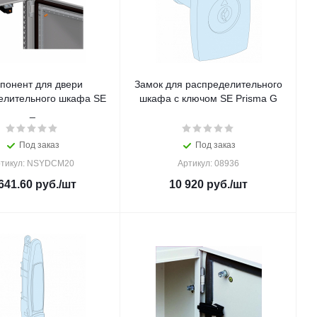
понент для двери
Замок для распределительного
елительного шкафа SE
шкафа с ключом SE Prisma G
_
Под заказ
Под заказ
тикул: NSYDCM20
Артикул: 08936
641.60
руб.
/шт
10 920
руб.
/шт