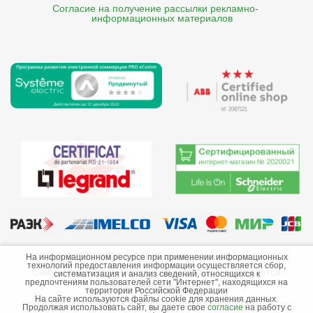
Согласие на получение рассылки рекламно- 

    информационных материалов
©2013-2026 ООО «Краснодарэлектро»
На информационном ресурсе при применении информационных
технологий предоставления информации осуществляется сбор,
Сайт носит информационный характер и не является
систематизация и анализ сведений, относящихся к
предпочтениям пользователей сети "Интернет", находящихся на
публичной офертой.
территории Российской Федерации
На сайте используются файлы cookie для хранения данных.
Стоимость товаров и их наличие не гарантируются.
Продолжая использовать сайт, вы даете свое
согласие
на работу с