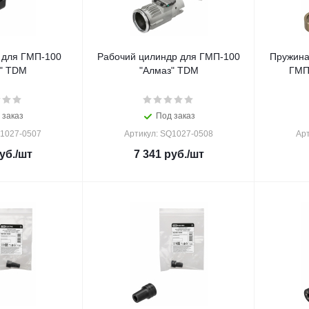
 для ГМП-100
Рабочий цилиндр для ГМП-100
Пружина
" TDM
"Алмаз" TDM
ГМП
 заказ
Под заказ
Q1027-0507
Артикул: SQ1027-0508
Ар
уб.
/шт
7 341
руб.
/шт