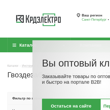
Ваш регион
Санкт-Петербург
Каталог
Компания
Вы оптовый кл
Каталог
-
Инструмент, измерительные приборы и средства защиты
-
Гвоздезабиватель газовый / 
Заказывайте товары по опто
и быстро на портале B2B!
По хитам
По но
Фильтр по параметрам
Остаться на сайте
Пе