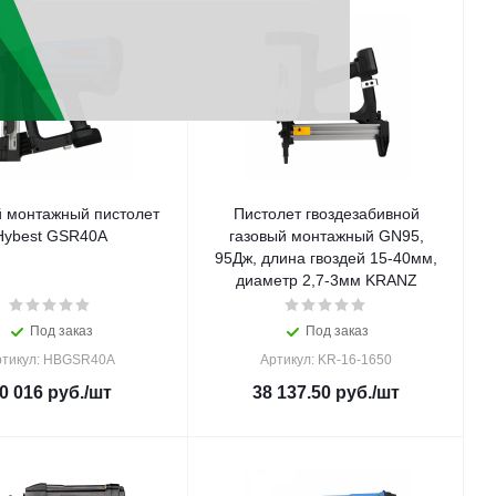
й монтажный пистолет
Пистолет гвоздезабивной
Hybest GSR40A
газовый монтажный GN95,
95Дж, длина гвоздей 15-40мм,
диаметр 2,7-3мм KRANZ
Под заказ
Под заказ
ртикул: HBGSR40A
Артикул: KR-16-1650
0 016
руб.
/шт
38 137.50
руб.
/шт