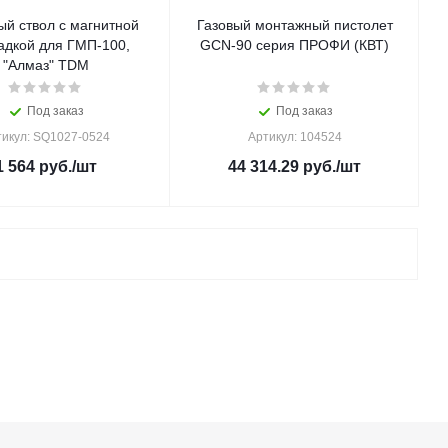
й ствол с магнитной
Газовый монтажный пистолет
дкой для ГМП-100,
GCN-90 серия ПРОФИ (КВТ)
"Алмаз" TDM
Под заказ
Под заказ
тикул: SQ1027-0524
Артикул: 104524
1 564
руб.
/шт
44 314.29
руб.
/шт