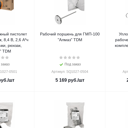
жный пистолет
Рабочий поршень для ГМП-100
Упло
 8,4 В, 2,6 А*ч
"Алмаз" TDM
рабоче
очки, рюкзак,
компле
" TDM
 заказ
Под заказ
Q1027-0501
Артикул: SQ1027-0504
Ар
уб.
/шт
5 169
руб.
/шт