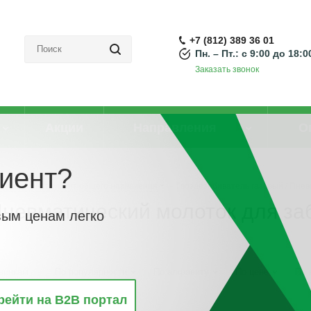
+7 (812) 389 36 01
Пн. – Пт.: с 9:00 до 18:0
Заказать звонок
Акции
Направления
О
иент?
Ручной инструмент общего назначения
-
Гвоздезабиватель газовый / Пнев
Пневматический молоток для за
вым ценам легко
винкам
По популярности
По алфавиту
По цене
По 
рейти на B2B портал