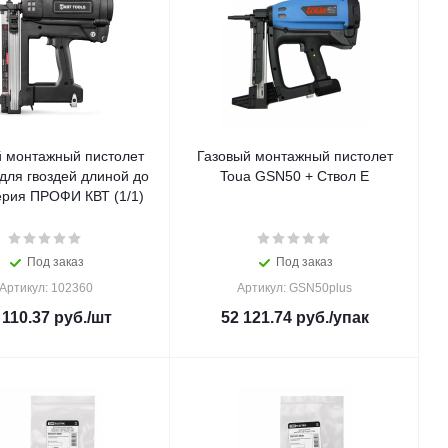
й монтажный пистолет
Газовый монтажный пистолет
для гвоздей длиной до
Toua GSN50 + Ствол Е
ерия ПРОФИ КВТ (1/1)
Под заказ
Под заказ
Артикул: 102360
Артикул: GSN50plus
 110.37
руб.
/шт
52 121.74
руб.
/упак