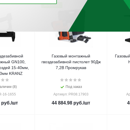
НОВИНКА
здезабивной
Газовый монтажный
Газовы
ажный GN100,
гвоздезабивной пистолет 90Дж
оздей 15-40мм,
7,2В Промрукав
-3мм KRANZ
аличии (8)
Под заказ
R-16-1655
Артикул: PR08.17903
А
руб.
/шт
44 884.98
руб.
/шт
4