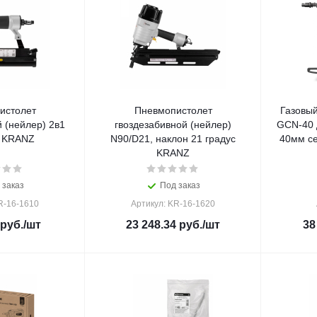
истолет
Пневмопистолет
Газовы
 (нейлер) 2в1
гвоздезабивной (нейлер)
GCN-40 
 KRANZ
N90/D21, наклон 21 градус
40мм с
KRANZ
 заказ
Под заказ
R-16-1610
Артикул: KR-16-1620
руб.
/шт
23 248.34
руб.
/шт
38