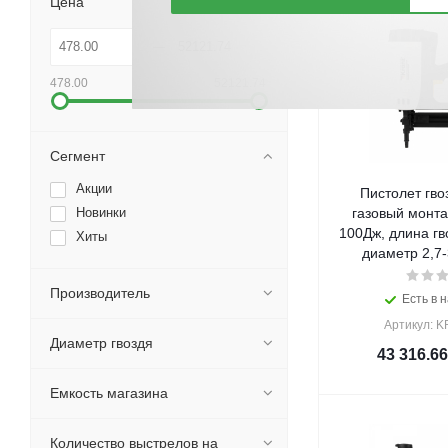
Цена
478.00
52121.74
Сегмент
Акции
Пистолет гво
Новинки
газовый монт
100Дж, длина гв
Хиты
диаметр 2,7
Производитель
Есть в н
Артикул: K
Диаметр гвоздя
43 316.66
Емкость магазина
Количество выстрелов на