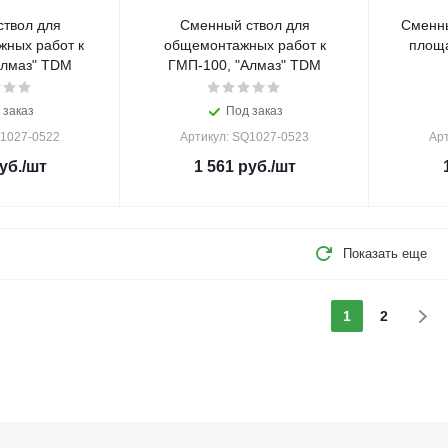
твол для
Сменный ствол для
Сменны
жных работ к
общемонтажных работ к
площа
Алмаз" TDM
ГМП-100, "Алмаз" TDM
 заказ
Под заказ
Q1027-0522
Артикул: SQ1027-0523
Ар
уб.
/шт
1 561
руб.
/шт
Показать еще
1
2