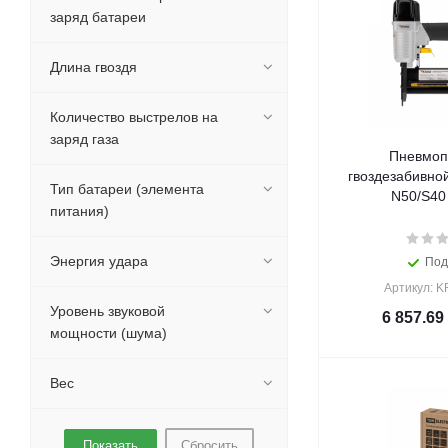
заряд батареи
Длина гвоздя
Количество выстрелов на
заряд газа
Пневмоп
гвоздезабивной
Тип батареи (элемента
N50/S40
питания)
Энергия удара
Под
Артикул: K
Уровень звуковой
6 857.69
мощности (шума)
Вес
Сбросить