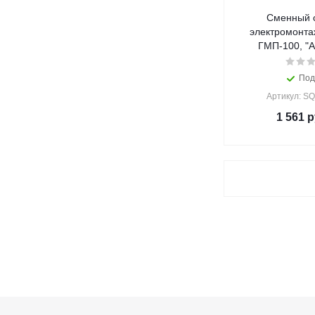
Сменный с
электромонта
ГМП-100, "
Под
Артикул: S
1 561
р