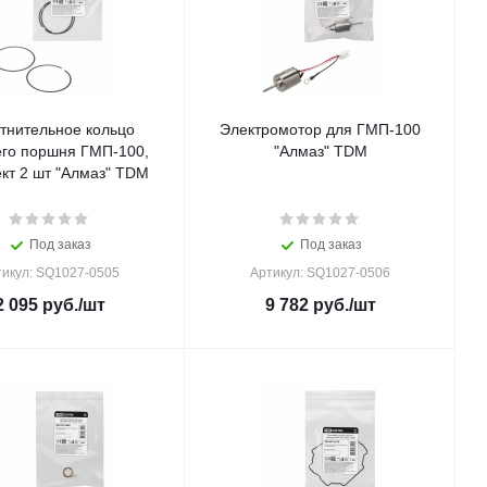
тнительное кольцо
Электромотор для ГМП-100
го поршня ГМП-100,
"Алмаз" TDM
кт 2 шт "Алмаз" TDM
Под заказ
Под заказ
тикул: SQ1027-0505
Артикул: SQ1027-0506
2 095
руб.
/шт
9 782
руб.
/шт