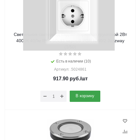
Светильник светодиод садово-парковый грунтовой 2Вт
4000К 40Лм IP65 60x93 черный PGR R 60/2 Jazzway
(1/50)
Есть в наличии (10)
Артикул: .5024861
917.90
руб.
/шт
В корзину