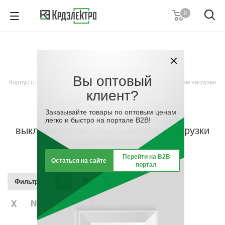
0
+7 (812) 389 36 01
Пн. – Пт.: с 9:00 до 18:00
Каталог
-
Низковольтное оборудование
-
Заказать звонок
Выключатели нагрузки (рубильники)
-
Вы оптовый
Корпус с предохранительным выключателем-разъединителем нагрузки
клиент?
(рубильником)
Заказывайте товары по оптовым ценам
Корпус с предохранительным
легко и быстро на портале B2B!
выключателем-разъединителем нагрузки
(рубильником)
Перейти на B2B
Остаться на сайте
портал
Фильтр