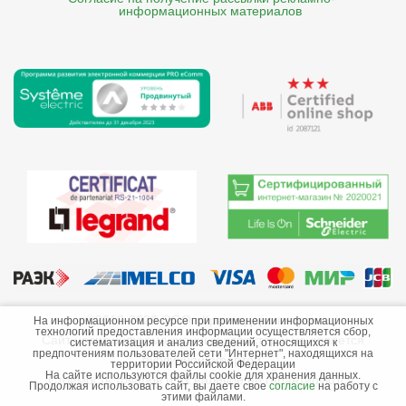
    информационных материалов
©2013-2026 ООО «Краснодарэлектро»
На информационном ресурсе при применении информационных
технологий предоставления информации осуществляется сбор,
Сайт носит информационный характер и не является
систематизация и анализ сведений, относящихся к
предпочтениям пользователей сети "Интернет", находящихся на
публичной офертой.
территории Российской Федерации
На сайте используются файлы cookie для хранения данных.
Стоимость товаров и их наличие не гарантируются.
Продолжая использовать сайт, вы даете свое
согласие
на работу с
этими файлами.