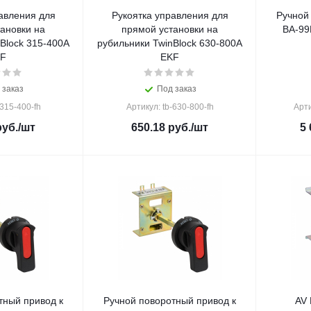
авления для
Рукоятка управления для
Ручной
ановки на
прямой установки на
ВА-99
Block 315-400А
рубильники TwinBlock 630-800А
F
EKF
 заказ
Под заказ
-315-400-fh
Артикул: tb-630-800-fh
Арт
уб.
/шт
650.18
руб.
/шт
5 
тный привод к
Ручной поворотный привод к
AV