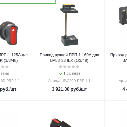
ПРП-1 125A для
Привод ручной ПРП-1 160A для
Привод 
K (1/3/48)
ВА88-33 IEK (1/3/48)
ВА
 заказ
Под заказ
10D-PRP-1-1
Артикул: SVA20D-PRP-1-1
Арти
руб.
/шт
3 921.30
руб.
/шт
4 