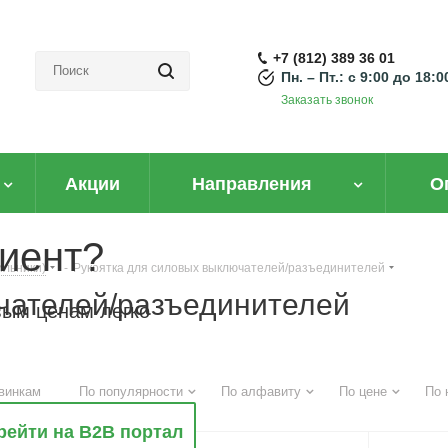
+7 (812) 389 36 01
Пн. – Пт.: с 9:00 до 18:0
Заказать звонок
Акции
Направления
О
иент?
ильники)
-
Рукоятка для силовых выключателей/разъединителей
чателей/разъединителей
вым ценам легко
винкам
По популярности
По алфавиту
По цене
По 
рейти на B2B портал