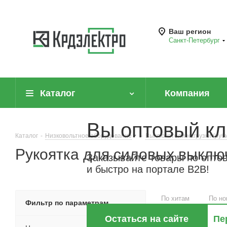
Ваш регион
Санкт-Петербург
Каталог
Компания
Вы оптовый кл
Каталог
-
Низковольтное оборудование
-
Выключатели нагрузки (руб
Рукоятка для силовых выклю
Заказывайте товары по опто
и быстро на портале B2B!
По хитам
По но
Фильтр по параметрам
Остаться на сайте
Пе