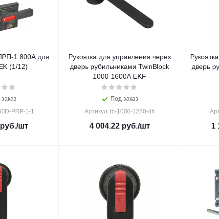
ПРП-1 800A для
Рукоятка для управления через
Рукоятка
EK (1/12)
дверь рубильниками TwinBlock
дверь р
1000-1600А EKF
 заказ
Под заказ
50D-PRP-1-1
Артикул: tb-1000-1250-dh
Арт
руб.
/шт
4 004.22
руб.
/шт
1 