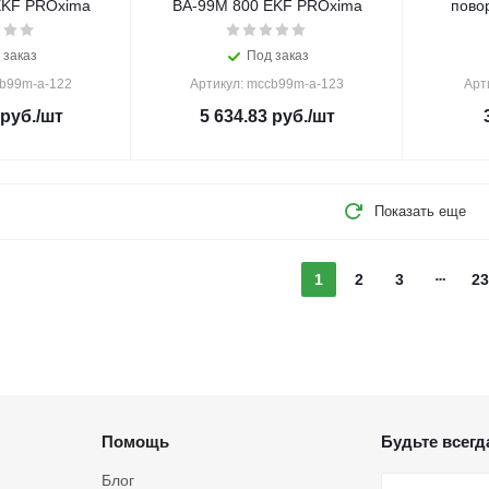
EKF PROxima
ВА-99М 800 EKF PROxima
пово
 заказ
Под заказ
cb99m-a-122
Артикул: mccb99m-a-123
Арт
руб.
/шт
5 634.83
руб.
/шт
Показать еще
1
2
3
23
Помощь
Будьте всегда
Блог