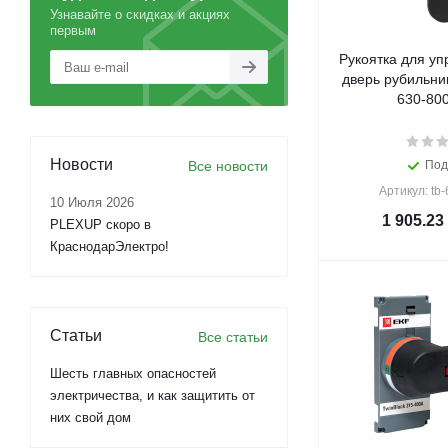
Узнавайте о скидках и акциях
первым
Рукоятка для уп
дверь рубильни
630-80
Новости
Все новости
Под
Артикул: tb
10 Июля 2026
1 905.23
PLEXUP скоро в
КраснодарЭлектро!
Статьи
Все статьи
Шесть главных опасностей
электричества, и как защитить от
них свой дом