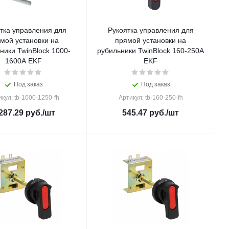
тка управления для
Рукоятка управления для
мой установки на
прямой установки на
ники TwinBlock 1000-
рубильники TwinBlock 160-250А
1600А EKF
EKF
Под заказ
Под заказ
кул: tb-1000-1250-fh
Артикул: tb-160-250-fh
287.29
руб.
/шт
545.47
руб.
/шт