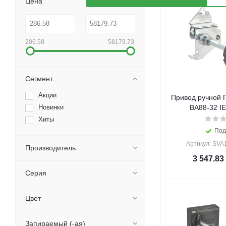
Цена
286.58
58179.73
Сегмент
Акции
Привод ручной 
Новинки
ВА88-32 IE
Хиты
Под
Артикул: SVA
Производитель
3 547.83
Серия
Цвет
Запираемый (-ая)