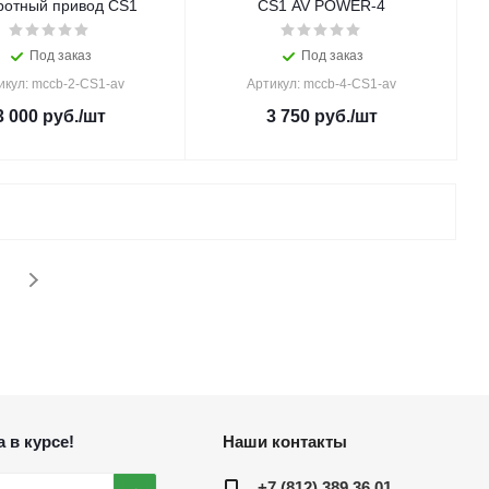
ротный привод CS1
СS1 AV POWER-4
Под заказ
Под заказ
икул: mccb-2-CS1-av
Артикул: mccb-4-CS1-av
3 000
руб.
/шт
3 750
руб.
/шт
 в курсе!
Наши контакты
+7 (812) 389 36 01