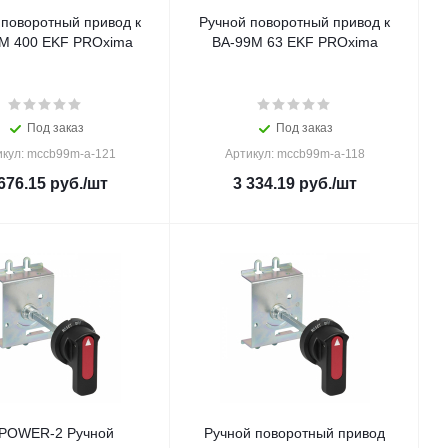
 поворотный привод к
Ручной поворотный привод к
М 400 EKF PROxima
ВА-99М 63 EKF PROxima
Под заказ
Под заказ
икул: mccb99m-a-121
Артикул: mccb99m-a-118
676.15
руб.
/шт
3 334.19
руб.
/шт
 POWER-2 Ручной
Ручной поворотный привод