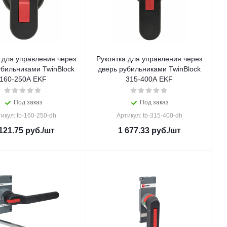
 для управления через
Рукоятка для управления через
убильниками TwinBlock
дверь рубильниками TwinBlock
160-250А EKF
315-400А EKF
Под заказ
Под заказ
икул: tb-160-250-dh
Артикул: tb-315-400-dh
121.75
руб.
/шт
1 677.33
руб.
/шт