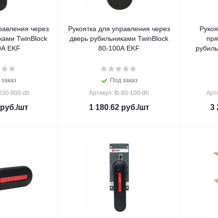
равления через
Рукоятка для управления через
Рукоя
ками TwinBlock
дверь рубильниками TwinBlock
пря
0А EKF
80-100А EKF
рубиль
 заказ
Под заказ
-630-800-dh
Артикул: tb-80-100-dh
Арти
руб.
/шт
1 180.62
руб.
/шт
3 