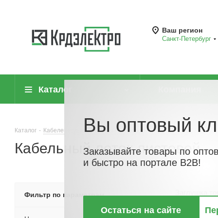
Ваш регион
Санкт-Петербург
Каталог
Компания
Вы оптовый кл
Каталог
-
Кабеленесущие системы (системы для прокладки кабеля)
-
Кабельный лоток листовой
Заказывайте товары по опто
и быстро на портале B2B!
Заглушка то
Фильтр по параметрам
листового каб
Остаться на сайте
Пе