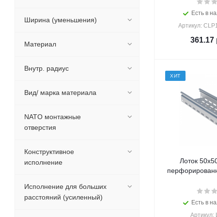
Есть в на
Ширина (уменьшения)
Артикул: CLP
361.17
Материал
Внутр. радиус
ХИТ
Вид/ марка материала
NATO монтажные
отверстия
Конструктивное
Лоток 50х5
исполнение
перфорированн
Исполнение для больших
расстояний (усиленный)
Есть в на
Артикул: