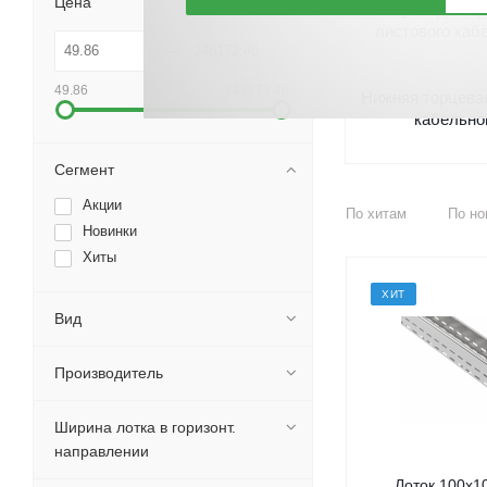
Цена
Переходник-р
листового каб
49.86
248173.40
Нижняя торцева
кабельно
Сегмент
Акции
По хитам
По но
Новинки
Хиты
ХИТ
Вид
Производитель
Ширина лотка в горизонт.
направлении
Лоток 100х1