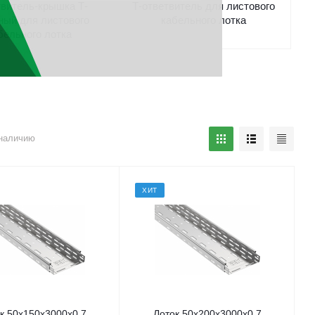
витель-крышка Т-
Т-ответвитель для листового
ный для листового
кабельного лотка
бельного лотка
наличию
ХИТ
к 50х150х3000х0,7
Лоток 50х200х3000х0,7