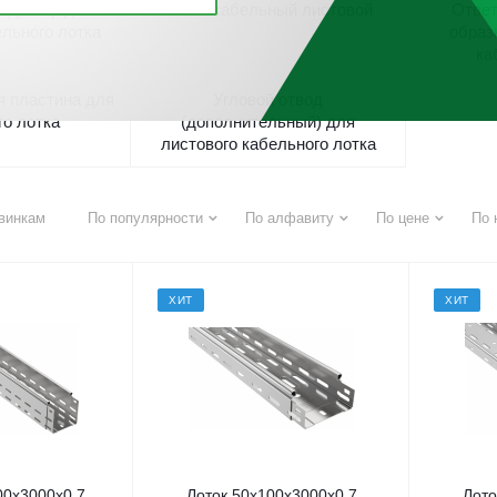
едуктор для
Лоток кабельный листовой
Ответ
ельного лотка
образ
ка
я пластина для
Угловой отвод
го лотка
(дополнительный) для
листового кабельного лотка
винкам
По популярности
По алфавиту
По цене
По 
ХИТ
ХИТ
00х3000х0,7
Лоток 50х100х3000х0,7
Лото