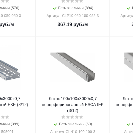
личии (576)
Есть в наличии (894)
10-050-050-3
Артикул: CLP10-050-100-055-3
Артику
руб.
/м
367.19
руб.
/м
0х3000х0,7
Лоток 100х100х3000х0,7
Лото
ый EKF (3/12)
неперфорированный ESCA IEK
неперфо
(3/12)
личии (399)
Есть в наличии (60)
 L505001
Артикул: CLN10-100-100-3
Арти