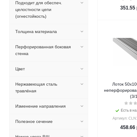
Подходит для обеспеч.
351.55
целостности цепи
(огнестойкость)
Толщина материала
Перфорированная боковая
стенка
Цвет
Нержавеющая сталь
Лоток 50х10
неперфорирова
травлёная
(3/
Изменение направления
Есть в на
Артикул: CLN
Полезное сечение
458.66
Номер цвета RAL