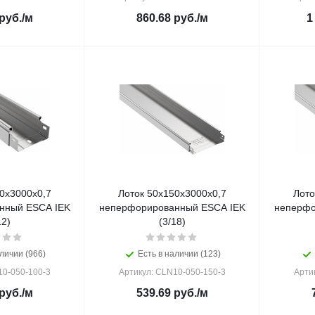
руб.
/м
860.68
руб.
/м
1
0х3000х0,7
Лоток 50х150х3000х0,7
Лото
нный ESCA IEK
неперфорированный ESCA IEK
неперфо
12)
(3/18)
личии (966)
Есть в наличии (123)
10-050-100-3
Артикул: CLN10-050-150-3
Арти
руб.
/м
539.69
руб.
/м