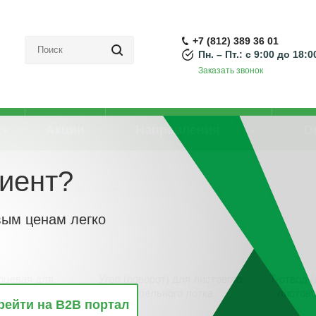
+7 (812) 389 36 01
Пн. – Пт.: с 9:00 до 18:0
Заказать звонок
Акции
Направления
О
иент?
Кабельный лоток листовой
вым ценам легко
рцевая для
Угол (поворот) для листового
Т-отвод 
ельного лотка
кабельного лотка
листово
рейти на B2B портал