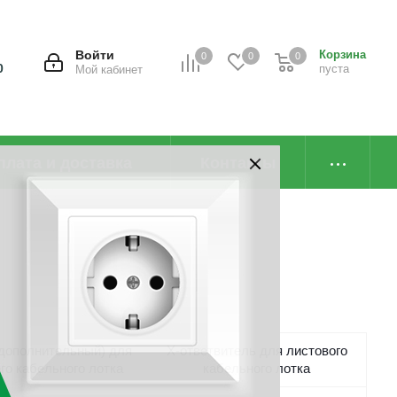
Войти
Корзина
0
0
0
0
пуста
Мой кабинет
плата и доставка
Контакты
(дополнительный) для
Х-ответвитель для листового
го кабельного лотка
кабельного лотка