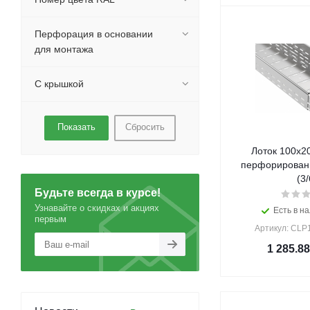
Перфорация в основании
для монтажа
С крышкой
Сбросить
Лоток 100х2
перфорирован
(3/
Будьте всегда в курсе!
Узнавайте о скидках и акциях
Есть в на
первым
Артикул: CLP
1 285.88