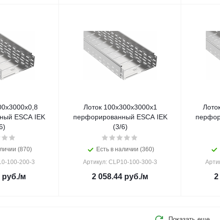
00х3000х0,8
Лоток 100х300х3000х1
Лото
ный ESCA IEK
перфорированный ESCA IEK
перфор
6)
(3/6)
личии (870)
Есть в наличии (360)
10-100-200-3
Артикул: CLP10-100-300-3
Арти
руб.
/м
2 058.44
руб.
/м
2
Показать еще