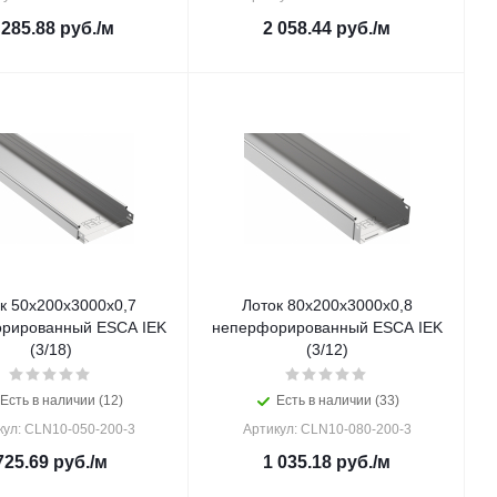
 285.88
руб.
/м
2 058.44
руб.
/м
к 50х200х3000х0,7
Лоток 80х200х3000х0,8
рированный ESCA IEK
неперфорированный ESCA IEK
(3/18)
(3/12)
Есть в наличии (12)
Есть в наличии (33)
кул: CLN10-050-200-3
Артикул: CLN10-080-200-3
725.69
руб.
/м
1 035.18
руб.
/м