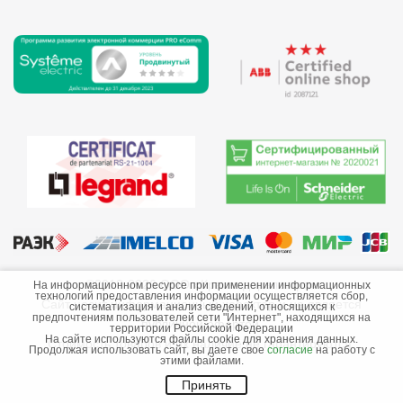
©2013-2026 ООО «Краснодарэлектро»
На информационном ресурсе при применении информационных
технологий предоставления информации осуществляется сбор,
Сайт носит информационный характер и не является
систематизация и анализ сведений, относящихся к
предпочтениям пользователей сети "Интернет", находящихся на
публичной офертой.
территории Российской Федерации
На сайте используются файлы cookie для хранения данных.
Стоимость товаров и их наличие не гарантируются.
Продолжая использовать сайт, вы даете свое
согласие
на работу с
этими файлами.
Принять