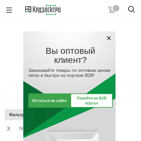
0
+7 (812) 389 36 01
Пн. – Пт.: с 9:00 до 18:00
Каталог
-
Низковольтное оборудование
-
Заказать звонок
Автоматические выключатели стационарные
Вы оптовый
клиент?
Автоматические выключатели
стационарные
Заказывайте товары по оптовым ценам
легко и быстро на портале B2B!
Силовой автоматический выключатель
Перейти на B2B
Остаться на сайте
портал
Фильтр