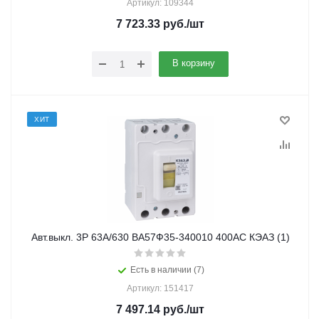
Артикул: 109344
7 723.33
руб.
/шт
В корзину
ХИТ
Авт.выкл. 3Р 63А/630 ВА57Ф35-340010 400АС КЭАЗ (1)
Есть в наличии (7)
Артикул: 151417
7 497.14
руб.
/шт