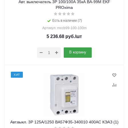
Авт. выключатель 3Р 100/100А 35кА ВА-99М EKF
PROxima
Есть в наличии (7)
Артикул: mccb99-100-100m
5 236.68
руб.
/шт
В корзину
ХИТ
Авт.выкл. 3Р 125А/1250 ВА57Ф35-340010 400АС КЭАЗ (1)