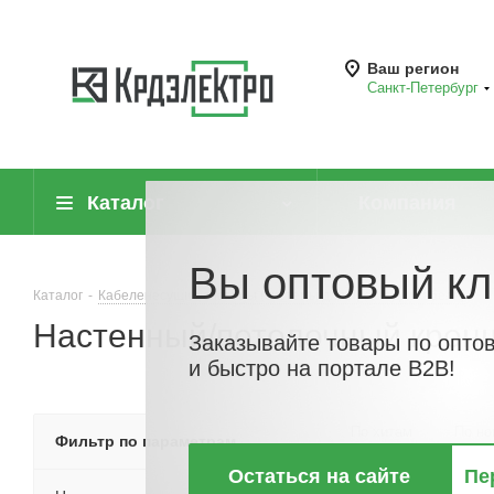
Ваш регион
Санкт-Петербург
Каталог
Компания
Вы оптовый кл
Каталог
-
Кабеленесущие системы (системы для прокладки кабеля)
-
Настенный/потолочный кронш
Заказывайте товары по опто
и быстро на портале B2B!
По хитам
По но
Фильтр по параметрам
Остаться на сайте
Пе