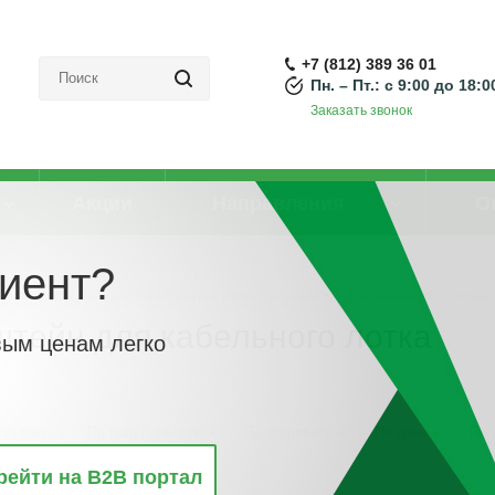
+7 (812) 389 36 01
Пн. – Пт.: с 9:00 до 18:0
Заказать звонок
Акции
Направления
О
иент?
Аксессуары для кабельных лотков универсальные
-
Настенный/потолочный
тейн для кабельного лотка
вым ценам легко
винкам
По популярности
По алфавиту
По цене
По 
рейти на B2B портал