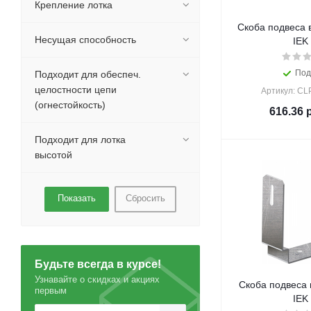
Крепление лотка
Скоба подвеса 
Несущая способность
IEK 
Под
Подходит для обеспеч.
целостности цепи
Артикул: CL
(огнестойкость)
616.36
р
Подходит для лотка
высотой
Сбросить
Будьте всегда в курсе!
Узнавайте о скидках и акциях
Скоба подвеса
первым
IEK 