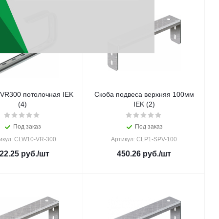
 VR300 потолочная IEK
Скоба подвеса верхняя 100мм
(4)
IEK (2)
Под заказ
Под заказ
икул: CLW10-VR-300
Артикул: CLP1-SPV-100
22.25
руб.
/шт
450.26
руб.
/шт