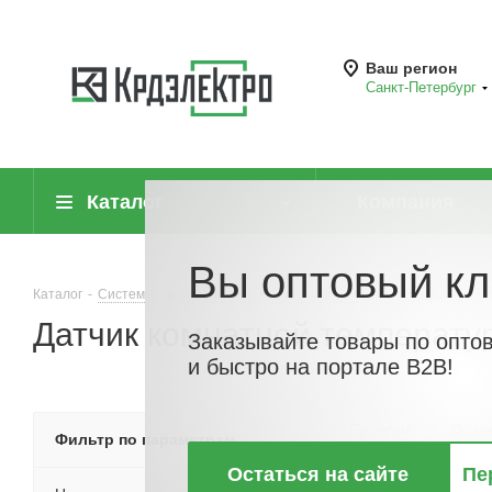
Ваш регион
Санкт-Петербург
Каталог
Компания
Вы оптовый кл
Каталог
-
Системы автоматизации
-
Датчики (сенсоры)
-
Датчик к
Датчик комнатной температу
Заказывайте товары по опто
и быстро на портале B2B!
По хитам
По но
Фильтр по параметрам
Остаться на сайте
Пе