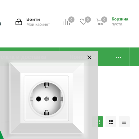
Войти
Корзина
0
0
0
0
пуста
Мой кабинет
плата и доставка
Контакты
наличию