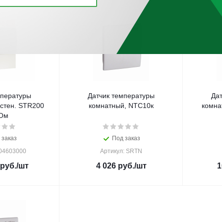
мпературы
Датчик температуры
Да
стен. STR200
комнатный, NTC10к
комна
Ом
 заказ
Под заказ
004603000
Артикул: SRTN
руб.
/шт
4 026
руб.
/шт
1