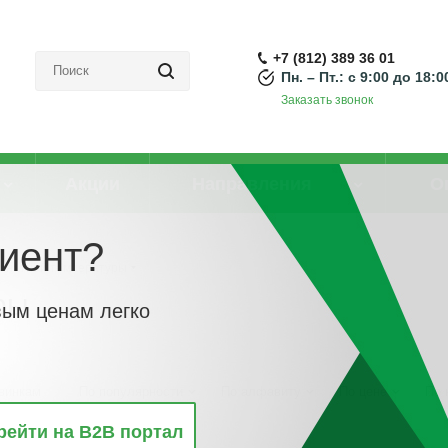
+7 (812) 389 36 01
Пн. – Пт.: с 9:00 до 18:0
Заказать звонок
Акции
Направления
О
иент?
омнатной температуры
ры
вым ценам легко
винкам
По популярности
По алфавиту
По цене
По 
рейти на B2B портал