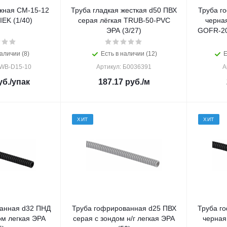
жная СМ-15-12
Труба гладкая жесткая d50 ПВХ
Труба г
IEK (1/40)
серая лёгкая TRUB-50-PVC
черная
ЭРА (3/27)
GOFR-20
аличии (8)
Есть в наличии (12)
Е
SWB-D15-10
Артикул: Б0036391
А
б.
/упак
187.17
руб.
/м
ХИТ
ХИТ
анная d32 ПНД
Труба гофрированная d25 ПВХ
Труба г
ом легкая ЭРА
серая с зондом н/г легкая ЭРА
черная