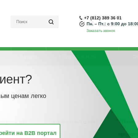
+7 (812) 389 36 01
Пн. – Пт.: с 9:00 до 18:0
Заказать звонок
Акции
Направления
О
иент?
Трубы и рукава для прокладки кабеля
и кабеля
вым ценам легко
ав/чулок для
Композитный шланг
Пласти
ода
рейти на B2B портал
предуст