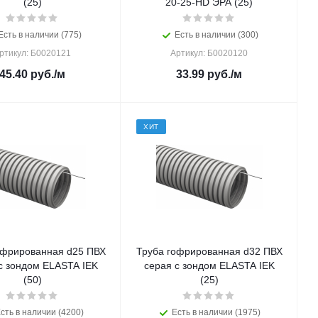
(25)
20-25-HD ЭРА (25)
Есть в наличии (775)
Есть в наличии (300)
ртикул: Б0020121
Артикул: Б0020120
45.40
руб.
/м
33.99
руб.
/м
ХИТ
офрированная d25 ПВХ
Труба гофрированная d32 ПВХ
с зондом ELASTA IEK
серая с зондом ELASTA IEK
(50)
(25)
сть в наличии (4200)
Есть в наличии (1975)