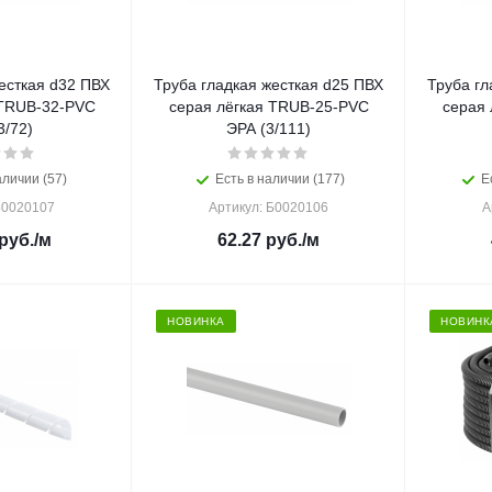
есткая d32 ПВХ
Труба гладкая жесткая d25 ПВХ
Труба гл
 TRUB-32-PVC
серая лёгкая TRUB-25-PVC
серая 
3/72)
ЭРА (3/111)
аличии (57)
Есть в наличии (177)
Е
Б0020107
Артикул: Б0020106
А
руб.
/м
62.27
руб.
/м
НОВИНКА
НОВИНК