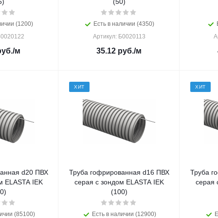
5)
(50)
личии (1200)
Есть в наличии (4350)
Б0020122
Артикул: Б0020113
А
уб.
/м
35.12
руб.
/м
ХИТ
ХИТ
анная d20 ПВХ
Труба гофрированная d16 ПВХ
Труба г
м ELASTA IEK
серая с зондом ELASTA IEK
серая 
0)
(100)
ичии (85100)
Есть в наличии (12900)
Е