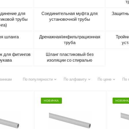
т
единение для
Соединительная муфта для
Защитны
тиковой трубы
установочной трубы
нга)
ля шланга
Дренажная/инфильтрационная
Тройни
труба
уст
к для фитингов
Шланг пластиковый без
рукава
изоляции со спиралью
винкам
По популярности
По алфавиту
По цене
По 
НОВИНКА
НОВИНК