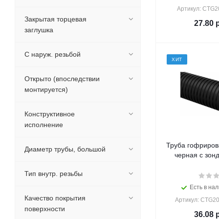
Артикул: CTG2
Закрытая торцевая
27.80
р
заглушка
С наруж. резьбой
ХИТ
Открыто (впоследствии
монтируется)
Конструктивное
исполнение
Труба гофриров
Диаметр трубы, большой
черная с зонд
Тип внутр. резьбы
Есть в нал
Качество покрытия
Артикул: CTG20
поверхности
36.08
р