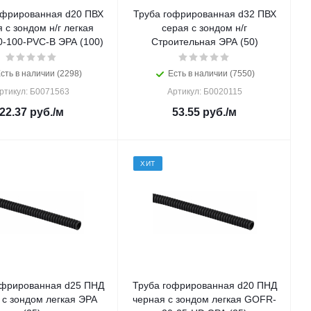
офрированная d20 ПВХ
Труба гофрированная d32 ПВХ
 с зондом н/г легкая
серая с зондом н/г
-100-PVС-B ЭРА (100)
Строительная ЭРА (50)
сть в наличии (2298)
Есть в наличии (7550)
ртикул: Б0071563
Артикул: Б0020115
22.37
руб.
/м
53.55
руб.
/м
ХИТ
офрированная d25 ПНД
Труба гофрированная d20 ПНД
 с зондом легкая ЭРА
черная с зондом легкая GOFR-