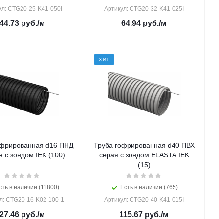
ул: CTG20-25-K41-050I
Артикул: CTG20-32-K41-025I
44.73
руб.
/м
64.94
руб.
/м
ХИТ
офрированная d16 ПНД
Труба гофрированная d40 ПВХ
я с зондом IEK (100)
серая с зондом ELASTA IEK
(15)
сть в наличии (11800)
Есть в наличии (765)
л: CTG20-16-K02-100-1
Артикул: CTG20-40-K41-015I
27.46
руб.
/м
115.67
руб.
/м