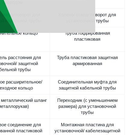
проводом
/отвод/поворот для
Колено/ отвод/ поворот для
ой кабельной трубы
установочной трубы
нительное кольцо
Труба гофрированная
пластиковая
ель расстояния для
Труба пластиковая защитная
овочной/ защитной
армированная
бельной трубы
ое расширительное/
Соединительная муфта для
еходное кольцо
защитной кабельной трубы
 металлический шланг
Переходник (с уменьшением
металлорукав)
размера) для установочной
трубы
вое соединение для
Монтажная пластина для
ванной пластиковой
установочной/ кабелезащитной