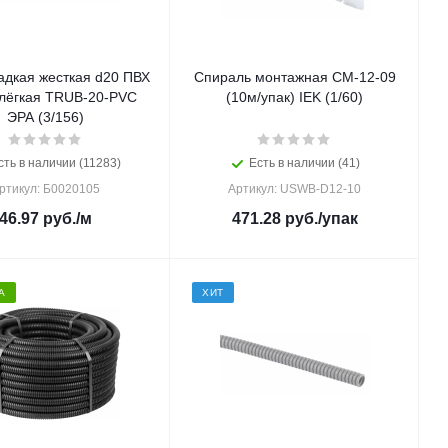
адкая жесткая d20 ПВХ
Спираль монтажная СМ-12-09
лёгкая TRUB-20-PVC
(10м/упак) IEK (1/60)
ЭРА (3/156)
сть в наличии (11283)
Есть в наличии (41)
ртикул: Б0020105
Артикул: USWB-D12-10
46.97
руб.
/м
471.28
руб.
/упак
А
ХИТ