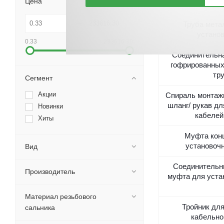
Цена
Труба мета
устано
0.33
233616.30
Соединительн
гофрированных
тр
Сегмент
Акции
Спираль монтаж
шланг/ рукав д
Новинки
кабелей
Хиты
Муфта кон
установоч
Вид
Соединительн
Производитель
муфта для уста
Материал резьбового
Тройник дл
сальника
кабельно