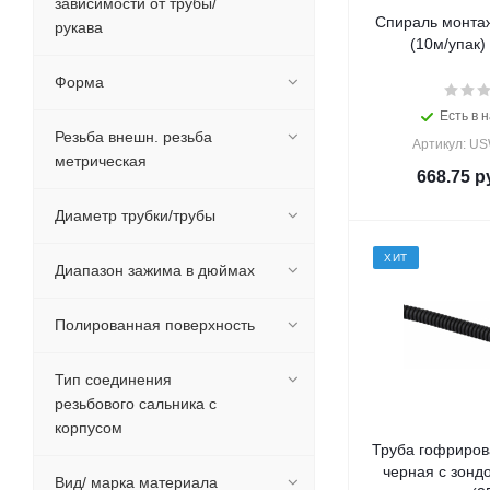
зависимости от трубы/
Спираль монта
рукава
(10м/упак) 
Форма
Есть в н
Резьба внешн. резьба
Артикул: U
метрическая
668.75
ру
Диаметр трубки/трубы
ХИТ
Диапазон зажима в дюймах
Полированная поверхность
Тип соединения
резьбового сальника с
корпусом
Труба гофриров
черная с зонд
Вид/ марка материала