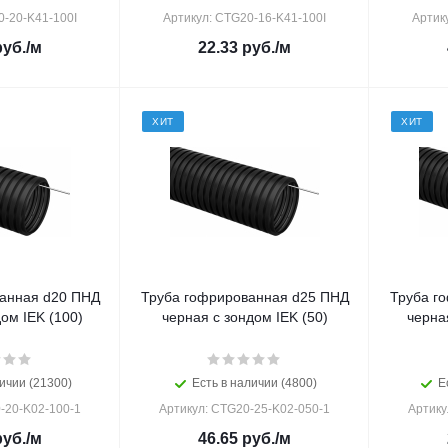
0-20-K41-100I
Артикул: CTG20-16-K41-100I
Артик
уб.
/м
22.33
руб.
/м
ХИТ
ХИТ
анная d20 ПНД
Труба гофрированная d25 ПНД
Труба г
ом IEK (100)
черная с зондом IEK (50)
черна
ичии (21300)
Есть в наличии (4800)
Е
-20-K02-100-1
Артикул: CTG20-25-K02-050-1
Артику
уб.
/м
46.65
руб.
/м