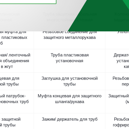
ллическая
Труба защитная кабельная
Колено
вочная
многослойная/-стенная
защитн
ая муфта для
Резьбовое соединение для
Уплот
 пластиковых
защитного металлорукава
уб
ная/ ленточный
Труба пластиковая
Держат
ля объединения
установочная
устан
 в жгут
ка
цевая для
Заглушка для установочной
Резьбов
ной трубы
трубы
пер
ый патрубок-
Муфта концевая для защитного
Защитный
новочных труб
шланга/рукава
(
я защитной
Зажим/ держатель для труб
Резьбо
й трубы
гофриро