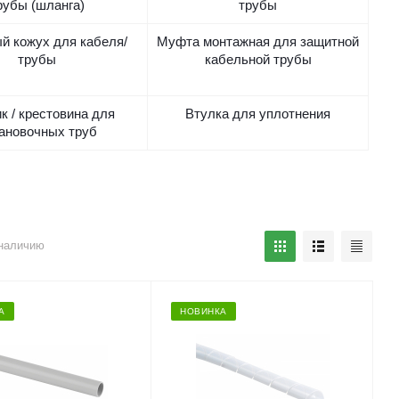
рубы (шланга)
трубы
й кожух для кабеля/
Муфта монтажная для защитной
трубы
кабельной трубы
к / крестовина для
Втулка для уплотнения
ановочных труб
наличию
А
НОВИНКА