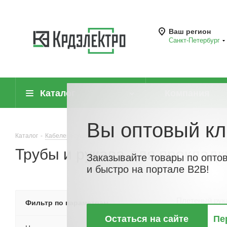
Ваш регион
Санкт-Петербург
Каталог
Компания
Вы оптовый кл
Каталог
-
Кабеленесущие системы (системы для прокладки кабеля)
-
Трубы и рукава для прокладк
Заказывайте товары по опто
и быстро на портале B2B!
Плетеный рук
Фильтр по параметрам
пров
Остаться на сайте
Пе