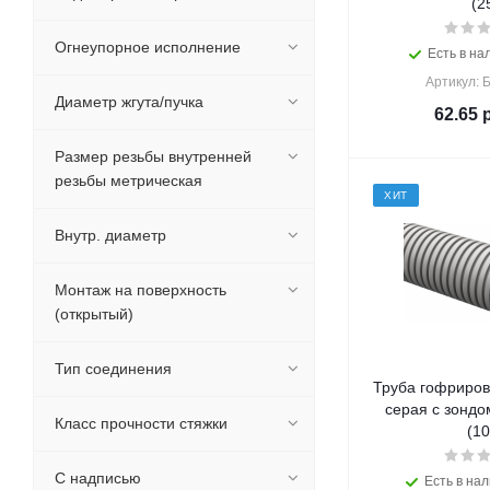
(2
Огнеупорное исполнение
Есть в на
Артикул: 
Диаметр жгута/пучка
62.65
р
Размер резьбы внутренней
резьбы метрическая
ХИТ
Внутр. диаметр
Монтаж на поверхность
(открытый)
Тип соединения
Труба гофриров
серая с зондо
Класс прочности стяжки
(10
С надписью
Есть в нал