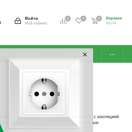
Войти
Корзина
0
0
0
0
пуста
Мой кабинет
плата и доставка
Контакты
ковая установочная
Шланг пластиковый с изоляцией
труба/шланг с
со спиралью
ановленным кабелем/