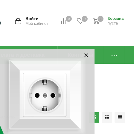
Войти
Корзина
0
0
0
0
пуста
Мой кабинет
плата и доставка
Контакты
наличию