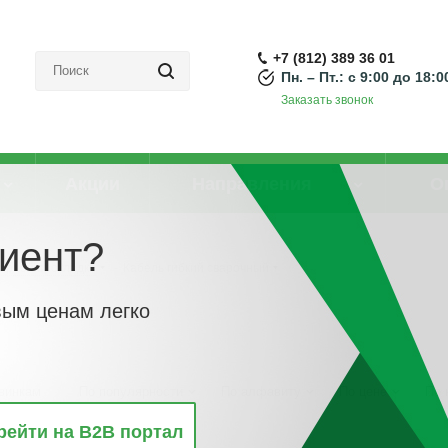
+7 (812) 389 36 01
Пн. – Пт.: с 9:00 до 18:0
Заказать звонок
Акции
Направления
О
иент?
арной прокладки
-
Кабель гибкий сварочный
вым ценам легко
винкам
По популярности
По алфавиту
По цене
По 
рейти на B2B портал