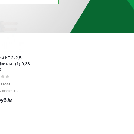
ий КГ 2х2,5
ветлит (1) 0,38
В
 заказ
0-00320515
уб.
/м