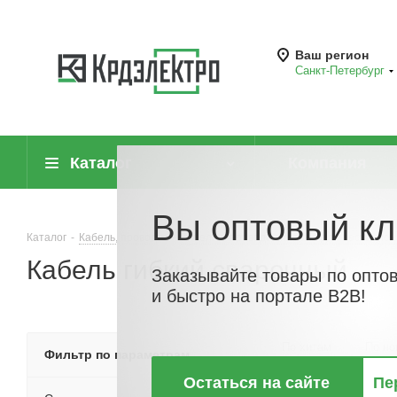
Ваш регион
Санкт-Петербург
Каталог
Компания
Вы оптовый кл
Каталог
-
Кабель, провод
-
Кабели и провода силовые для нестацион
Кабель гибкий сварочный
Заказывайте товары по опто
и быстро на портале B2B!
По хитам
По но
Фильтр по параметрам
Остаться на сайте
Пе