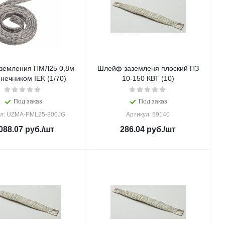
земления ПМЛ25 0,8м
Шлейф заземленя плоский ПЗ
онечником IEK (1/70)
10-150 КВТ (10)
Под заказ
Под заказ
ул: UZMA-PML25-800JG
Артикул: 59140
088.07
руб.
/шт
286.04
руб.
/шт