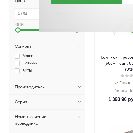
Цена
40.64
115661.74
Сегмент
Акции
Комплект прово
Новинки
(50cм - 6шт; 8
(3/1
Хиты
Есть в н
Производитель
Артикул: 
1 390.90
ру
Серия
Номин. сечение
проводника