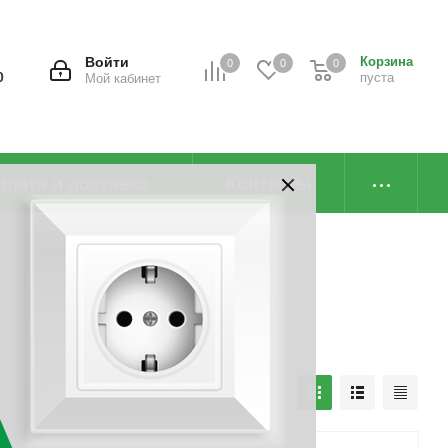
Войти
Корзина
0
0
0
0
пуста
Мой кабинет
плата и доставка
Контакты
наличию