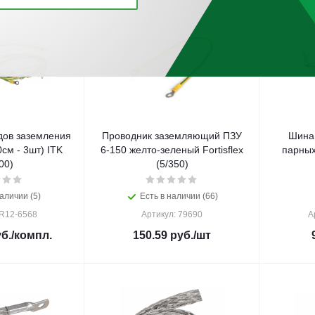
дов заземления
Проводник заземляющий ПЗУ
Шина 
0cм - 3шт) ITK
6-150 желто-зеленый Fortisflex
парных
00)
(5/350)
аличии (5)
Есть в наличии (66)
ER12-6568
Артикул: 79690
А
б.
/компл.
150.59
руб.
/шт