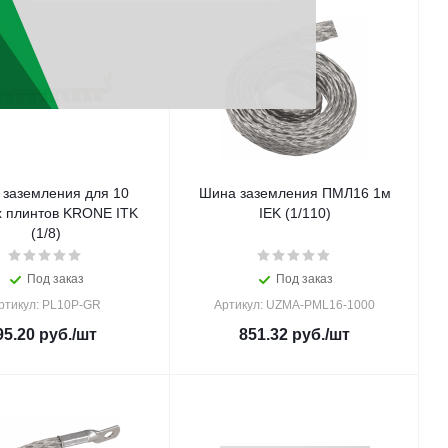
заземления для 10
Шина заземления ПМЛ16 1м
 плинтов KRONE ITK
IEK (1/110)
(1/8)
Под заказ
Под заказ
ртикул: PL10P-GR
Артикул: UZMA-PML16-1000
95.20
руб.
/шт
851.32
руб.
/шт