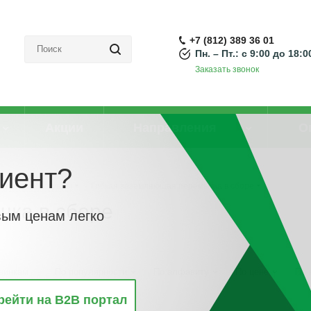
+7 (812) 389 36 01
Пн. – Пт.: с 9:00 до 18:0
Заказать звонок
Акции
Направления
О
иент?
тели и аксессуары
-
Гибкая заземляющая перемычка в сборе
чка в сборе
вым ценам легко
винкам
По популярности
По алфавиту
По цене
По 
рейти на B2B портал