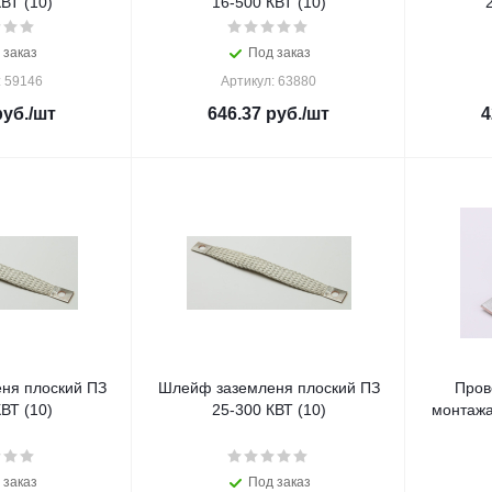
ВТ (10)
16-500 КВТ (10)
 заказ
Под заказ
: 59146
Артикул: 63880
уб.
/шт
646.37
руб.
/шт
4
ня плоский ПЗ
Шлейф заземленя плоский ПЗ
Пров
ВТ (10)
25-300 КВТ (10)
монтажа
 заказ
Под заказ