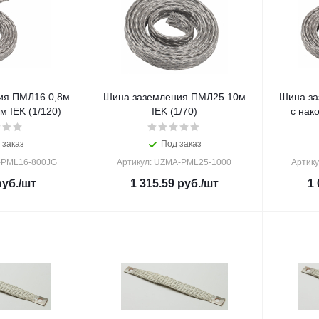
ия ПМЛ16 0,8м
Шина заземления ПМЛ25 10м
Шина за
м IEK (1/120)
IEK (1/70)
с нак
 заказ
Под заказ
-PML16-800JG
Артикул: UZMA-PML25-1000
Артик
уб.
/шт
1 315.59
руб.
/шт
1 