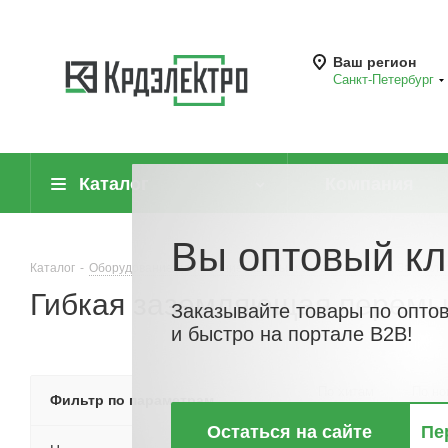
Ваш регион
Санкт-Петербург
Каталог
Компания
Вы оптовый кл
Каталог
-
Оборудование для молниезащиты и заземления
-
Заземли
Гибкая заземляющая перемы
Заказывайте товары по опто
и быстро на портале B2B!
По хитам
По но
Фильтр по параметрам
Остаться на сайте
Пе