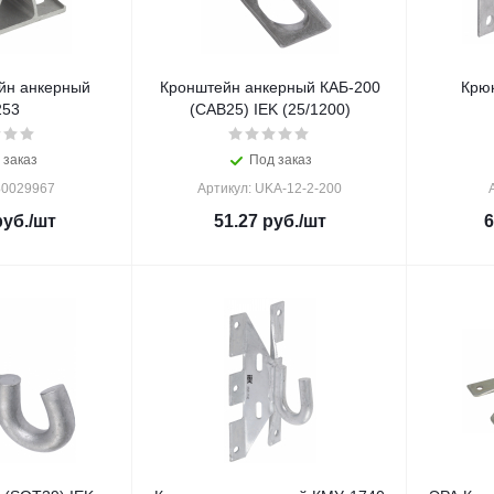
йн анкерный
Кронштейн анкерный КАБ-200
Крюк
53
(CAB25) IEK (25/1200)
 заказ
Под заказ
Б0029967
Артикул: UKA-12-2-200
уб.
/шт
51.27
руб.
/шт
6