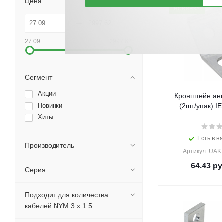
Цена
НОВИНКА
27.09
2997.62
Сегмент
Акции
Кронштейн ан
Новинки
(2шт/упак) IE
Хиты
Есть в н
Производитель
Артикул: UAK
64.43
ру
Серия
Подходит для количества
кабелей NYM 3 x 1.5