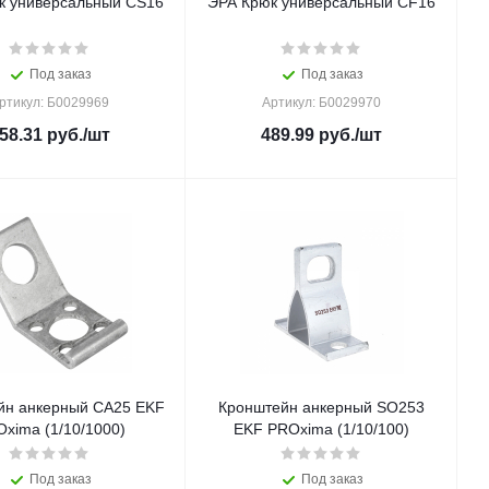
к универсальный CS16
ЭРА Крюк универсальный CF16
Под заказ
Под заказ
ртикул: Б0029969
Артикул: Б0029970
58.31
руб.
/шт
489.99
руб.
/шт
йн анкерный СА25 EKF
Кронштейн анкерный SO253
xima (1/10/1000)
EKF PROxima (1/10/100)
Под заказ
Под заказ