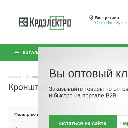
Ваш регион
Санкт-Петербург
Каталог
Компания
Вы оптовый кл
Каталог
-
Материалы для монтажа
-
Метизы, крепёжные соединител
Кронштейн/держатель кабел
Заказывайте товары по опто
и быстро на портале B2B!
По хитам
По но
Фильтр по параметрам
Остаться на сайте
Пе