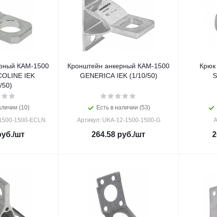
рный КАМ-1500
Кронштейн анкерный КАМ-1500
Крюк
COLINE IEK
GENERICA IEK (1/10/50)
S
/50)
аличии (10)
Есть в наличии (53)
-1500-1500-ECLN
Артикул: UKA-12-1500-1500-G
А
уб.
/шт
264.58
руб.
/шт
2