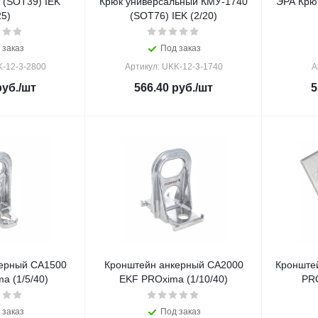
 (SOT39) IEK
Крюк универсальный КМУ-1740
ЭРА Крю
25)
(SOT76) IEK (2/20)
 заказ
Под заказ
K-12-3-2800
Артикул: UKK-12-3-1740
А
уб.
/шт
566.40
руб.
/шт
5
ерный CА1500
Кронштейн анкерный СА2000
Кронште
a (1/5/40)
EKF PROxima (1/10/40)
PRO
 заказ
Под заказ