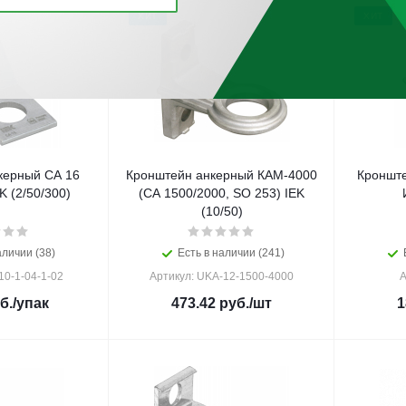
ХИТ
ХИТ
керный CA 16
Кронштейн анкерный КАМ-4000
Кронште
K (2/50/300)
(СА 1500/2000, SO 253) IEK
(10/50)
аличии (38)
Есть в наличии (241)
10-1-04-1-02
Артикул: UKA-12-1500-4000
А
б.
/упак
473.42
руб.
/шт
1