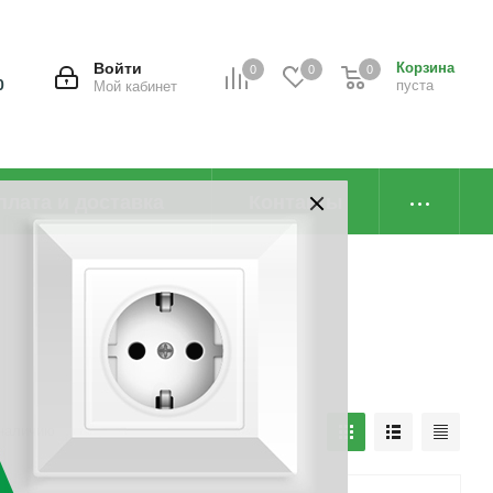
Войти
Корзина
0
0
0
0
пуста
Мой кабинет
плата и доставка
Контакты
наличию