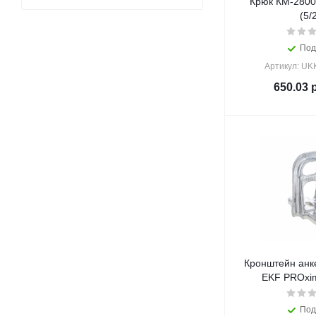
Крюк КМ-2800
(5/
Под
Артикул: UK
650.03
р
Кронштейн анк
EKF PROxim
Под