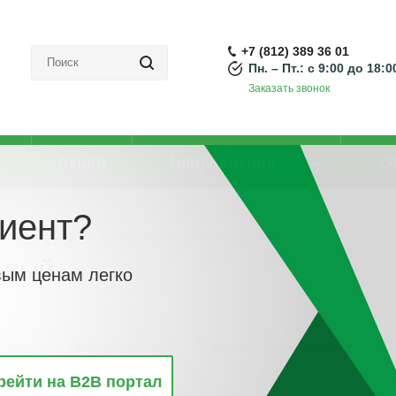
+7 (812) 389 36 01
Пн. – Пт.: с 9:00 до 18:0
Заказать звонок
Акции
Направления
О
иент?
ьные элементы
-
Кронштейн/держатель кабельный
ьный
вым ценам легко
винкам
По популярности
По алфавиту
По цене
По 
рейти на B2B портал