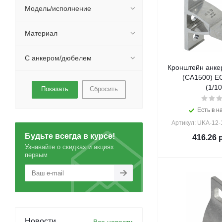
Модель/исполнение
Материал
С анкером/дюбелем
Кронштейн анке
(CA1500) E
(1/10
Сбросить
Есть в н
Артикул: UKA-12
Будьте всегда в курсе!
416.26
р
Узнавайте о скидках и акциях
первым
Новости