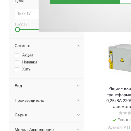
Цена
По хитам
По но
1522.17
56342.06
Сегмент
Акции
Новинки
Хиты
Вид
Ящик с по
трансформа
Производитель
0,25кВА 220/
автомата)
Серия
Есть в н
Артикул: MTT
Модель/исполнение