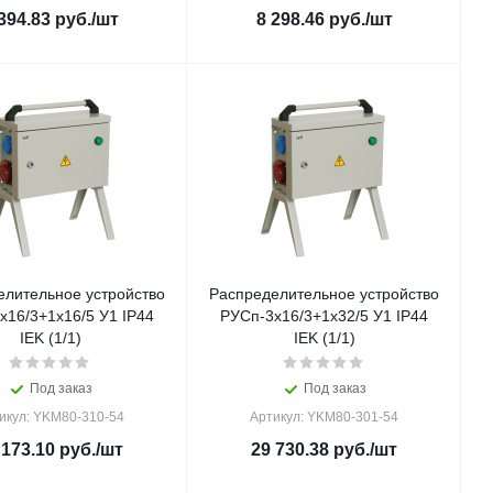
394.83
руб.
/шт
8 298.46
руб.
/шт
елительное устройство
Распределительное устройство
х16/3+1х16/5 У1 IP44
РУСп-3х16/3+1х32/5 У1 IP44
IEK (1/1)
IEK (1/1)
Под заказ
Под заказ
икул: YKM80-310-54
Артикул: YKM80-301-54
 173.10
руб.
/шт
29 730.38
руб.
/шт