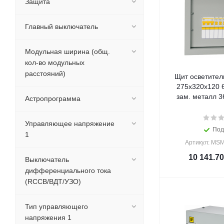
Защита
Главный выключатель
Модульная ширина (общ.
кол-во модульных
расстояний)
Щит осветите
275х320х120 6
зам. металл 36
Астропрограмма
Управляющее напряжение
Под
1
Артикул: MSM
10 141.70
Выключатель
дифференциального тока
(RCCB/ВДТ/УЗО)
Тип управляющего
напряжения 1