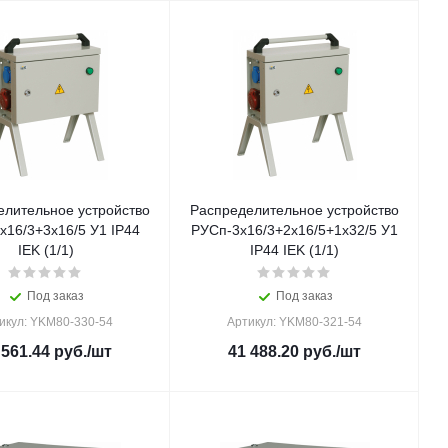
елительное устройство
Распределительное устройство
х16/3+3х16/5 У1 IP44
РУСп-3х16/3+2х16/5+1х32/5 У1
IEK (1/1)
IP44 IEK (1/1)
Под заказ
Под заказ
икул: YKM80-330-54
Артикул: YKM80-321-54
 561.44
руб.
/шт
41 488.20
руб.
/шт