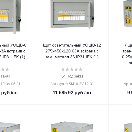
льный УОЩВ-6
Щит осветительный УОЩВ-12
Ящи
3А встраив с
275х450х120 63А встраив с
тра
 IP31 IEK (1)
зам. металл 36 IP31 IEK (1)
0,25
а
 заказ
Под заказ
10-3V-06-31
Артикул: MSM10-3V-12-31
Арти
руб.
/шт
11 685.92
руб.
/шт
9 