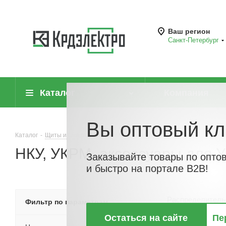
Ваш регион
Санкт-Петербург
Каталог
Компания
Вы оптовый кл
Каталог
-
Щиты и шкафы, шинопровод
-
НКУ, УКРМ, аксессуары для
НКУ, УКРМ, аксессуары для 
Заказывайте товары по опто
и быстро на портале B2B!
Распределитель
Фильтр по параметрам
для строитель
Остаться на сайте
Пе
(РУ