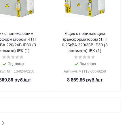
к с понижающим
Ящик с понижающим
нсформатором ЯТП
трансформатором ЯТП
кВА 220/24В IP30 (3
0,25кВА 220/36В IP30 (3
втомата) IEK (1)
автомата) IEK (1)
Под заказ
Под заказ
кул: MTT13-024-0250
Артикул: MTT13-036-0250
869.86
руб.
/шт
8 869.86
руб.
/шт