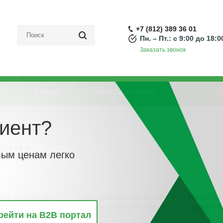
+7 (812) 389 36 01
Пн. – Пт.: с 9:00 до 18:0
Заказать звонок
Акции
Направления
О
иент?
 УКРМ
УКРМ
вым ценам легко
ное устройство
Компенсация реактивной
Малый ра
ных площадок
мощности и аксессуары
укомпле
рейти на B2B портал
СП)