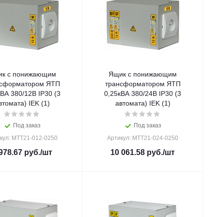
к с понижающим
Ящик с понижающим
нсформатором ЯТП
трансформатором ЯТП
кВА 380/12В IP30 (3
0,25кВА 380/24В IP30 (3
втомата) IEK (1)
автомата) IEK (1)
Под заказ
Под заказ
кул: MTT21-012-0250
Артикул: MTT21-024-0250
978.67
руб.
/шт
10 061.58
руб.
/шт