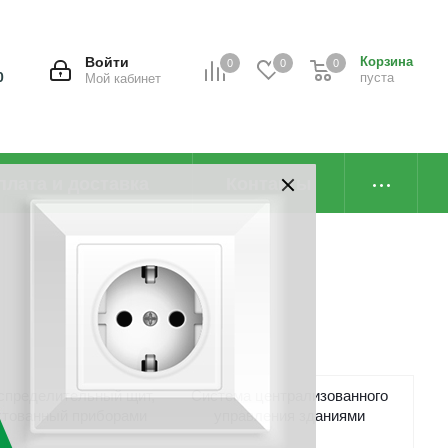
Войти
Корзина
0
0
0
0
пуста
Мой кабинет
плата и доставка
Контакты
спределительный щит,
Система централизованного
ктованный приборами
управления зданиями