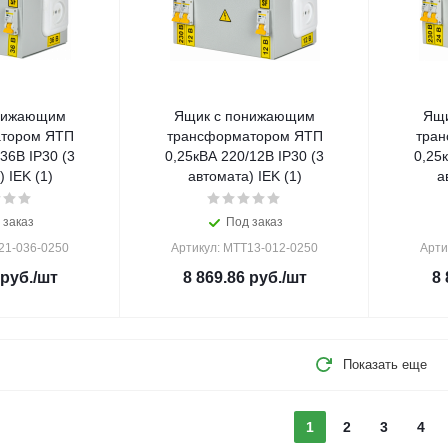
нижающим
Ящик с понижающим
Ящи
тором ЯТП
трансформатором ЯТП
тра
36В IP30 (3
0,25кВА 220/12В IP30 (3
0,25
 IEK (1)
автомата) IEK (1)
а
 заказ
Под заказ
21-036-0250
Артикул: MTT13-012-0250
Арти
руб.
/шт
8 869.86
руб.
/шт
8 
Показать еще
1
2
3
4