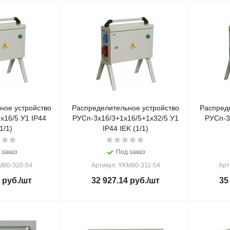
ное устройство
Распределительное устройство
Распред
х16/5 У1 IP44
РУСп-3х16/3+1х16/5+1х32/5 У1
РУСп-3
1/1)
IP44 IEK (1/1)
 заказ
Под заказ
M80-320-54
Артикул: YKM80-311-54
Арт
руб.
/шт
32 927.14
руб.
/шт
35