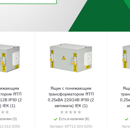
винкам
По популярности
По алфавиту
По цене
По 
нижающим
Ящик с понижающим
Ящи
тором ЯТП
трансформатором ЯТП
тра
12В IP30 (2
0,25кВА 220/24В IP30 (2
0,25
 IEK (1)
автомата) IEK (1)
а
аличии (3)
Есть в наличии (8)
12-012-0250
Артикул: MTT12-024-0250
Арти