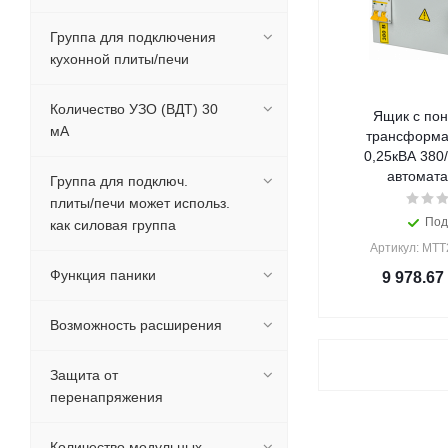
Группа для подключения
кухонной плиты/печи
Количество УЗО (ВДТ) 30
Ящик с по
мА
трансформа
0,25кВА 380/
автомата)
Группа для подключ.
плиты/печи может использ.
Под
как силовая группа
Артикул: MTT
Функция паники
9 978.67
Возможность расширения
Защита от
перенапряжения
Количество модульных