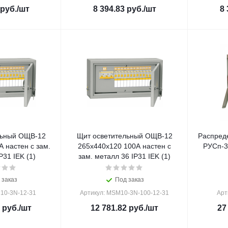
руб.
/шт
8 394.83
руб.
/шт
8 
льный ОЩВ-12
Щит осветительный ОЩВ-12
Распред
 настен с зам.
265х440х120 100А настен с
РУСп-3
P31 IEK (1)
зам. металл 36 IP31 IEK (1)
 заказ
Под заказ
10-3N-12-31
Артикул: MSM10-3N-100-12-31
Арт
руб.
/шт
12 781.82
руб.
/шт
27