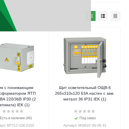
наличию
к с понижающим
Щит осветительный ОЩВ-6
нсформатором ЯТП
265х310х120 63А настен с зам.
кВА 220/36В IP30 (2
металл 36 IP31 IEK (1)
втомата) IEK (1)
Есть в наличии (46)
Под заказ
кул: MTT12-036-0250
Артикул: MSM10-3N-06-31