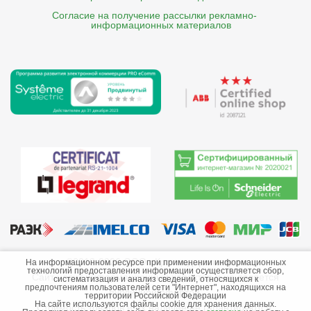
Согласие на получение рассылки рекламно- 

    информационных материалов
©2013-2026 ООО «Краснодарэлектро»
На информационном ресурсе при применении информационных
технологий предоставления информации осуществляется сбор,
Сайт носит информационный характер и не является
систематизация и анализ сведений, относящихся к
предпочтениям пользователей сети "Интернет", находящихся на
публичной офертой.
территории Российской Федерации
На сайте используются файлы cookie для хранения данных.
Стоимость товаров и их наличие не гарантируются.