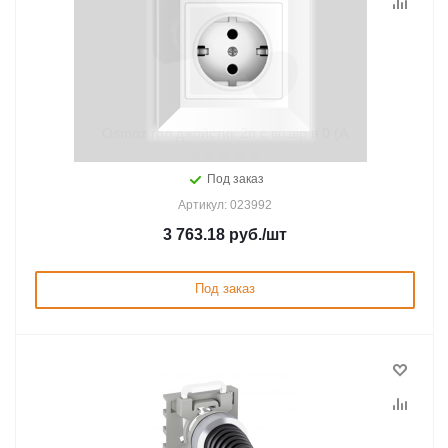
Osmoz гол.джойстик 2п с возвр в 0 (А
Под заказ
Артикул: 023992
3 763.18
руб.
/шт
Под заказ