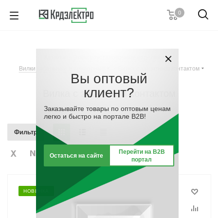
0
+7 (812) 389 36 01
Пн. – Пт.: с 9:00 до 18:00
Каталог
-
Электроустановочные изделия
-
Заказать звонок
Вилки кабельные и приборные
-
Вилка с защитным контактом
Вы оптовый
клиент?
Вилка с защитным контактом
Заказывайте товары по оптовым ценам
легко и быстро на портале B2B!
Фильтр
Перейти на B2B
Остаться на сайте
портал
НОВИНКА