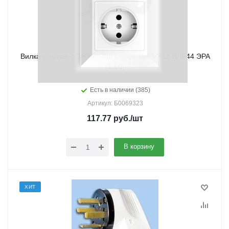
Вилка угловая с З/К черная каучук 16А VX12-B-IP44 ЭРА
(1/60)
Есть в наличии (385)
Артикул: Б0069323
117.77
руб.
/шт
В корзину
ХИТ