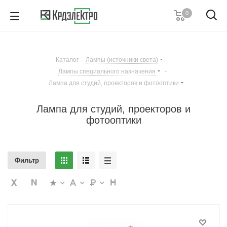
0
+7 (812) 389 36 01
Пн. – Пт.: с 9:00 до 18:00
Каталог
-
Лампы (источники света)
-
Заказать звонок
Лампы специального назначения
-
Лампа для студий, проекторов и фотооптики
Лампа для студий, проекторов и
фотооптики
Фильтр