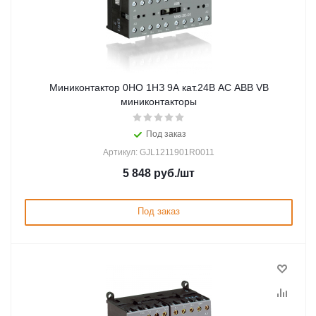
Миниконтактор 0НО 1НЗ 9А кат.24В AC ABB VB
миниконтакторы
Под заказ
Артикул: GJL1211901R0011
5 848
руб.
/шт
Под заказ