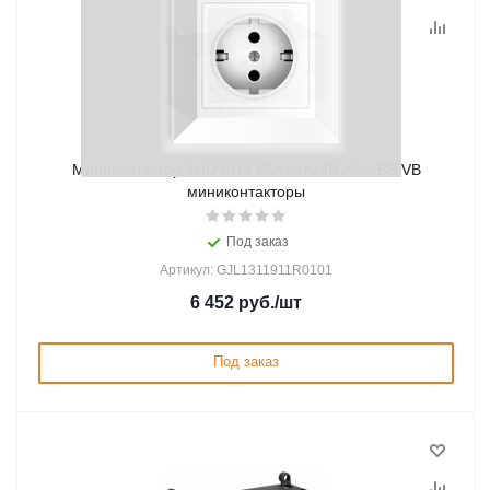
Миниконтактор 1НО 0НЗ 12А кат.24В AC ABB VB
миниконтакторы
Под заказ
Артикул: GJL1311911R0101
6 452
руб.
/шт
Под заказ