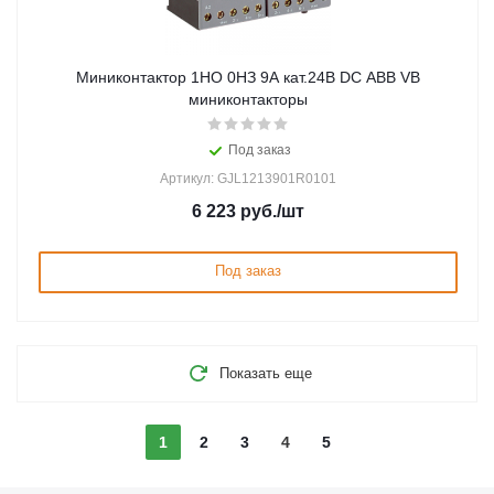
Миниконтактор 1НО 0НЗ 9А кат.24В DC ABB VB
миниконтакторы
Под заказ
Артикул: GJL1213901R0101
6 223
руб.
/шт
Под заказ
Показать еще
1
2
3
4
5