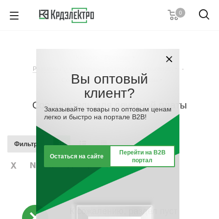
0
+7 (812) 389 36 01
Пн. – Пт.: с 9:00 до 18:00
Каталог
-
Разъемы
-
Заказать звонок
Разъемы промышленные различного назначения
-
Вы оптовый
Соединитель для печатной платы
клиент?
Соединитель для печатной платы
Заказывайте товары по оптовым ценам
легко и быстро на портале B2B!
Фильтр
Перейти на B2B
Остаться на сайте
портал
К сожалению, раздел пуст