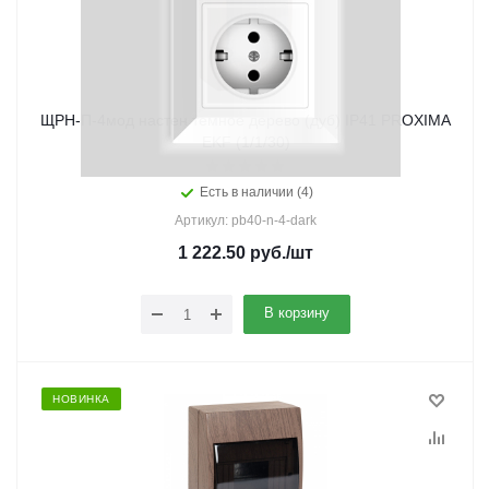
ЩРН-П-4мод настен темное дерево (дуб) IP41 PROXIMA
EKF (1/1/30)
Есть в наличии (4)
Артикул: pb40-n-4-dark
1 222.50
руб.
/шт
В корзину
НОВИНКА