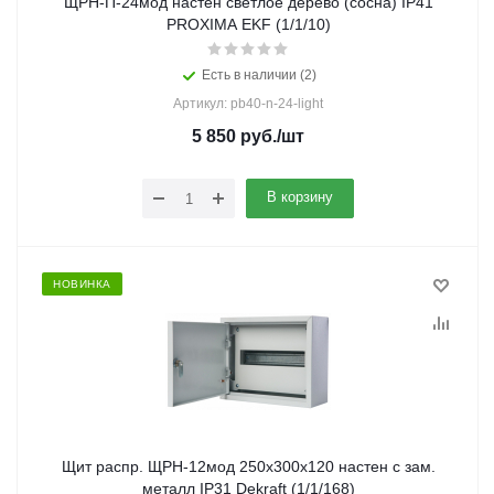
ЩРН-П-24мод настен светлое дерево (сосна) IP41
PROXIMA EKF (1/1/10)
Есть в наличии (2)
Артикул: pb40-n-24-light
5 850
руб.
/шт
В корзину
НОВИНКА
Щит распр. ЩРН-12мод 250х300х120 настен с зам.
металл IP31 Dekraft (1/1/168)