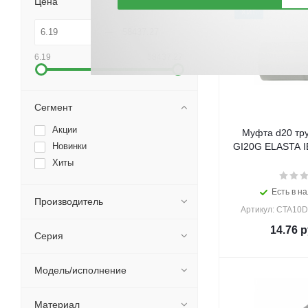
Цена
ХИТ
6.19
58437.27
Сегмент
Акции
Муфта d20 тру
Новинки
GI20G ELASTA IE
Хиты
Есть в на
Производитель
Артикул: CTA10D
14.76
р
Серия
Модель/исполнение
Материал