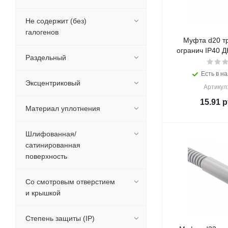
Не содержит (без)
галогенов
Муфта d20 тр
огранич IP40 Д
Раздельный
Есть в на
Эксцентриковый
Артикул
15.91
р
Материал уплотнения
Шлифованная/
сатинированная
поверхность
Со смотровым отверстием
и крышкой
Степень защиты (IP)