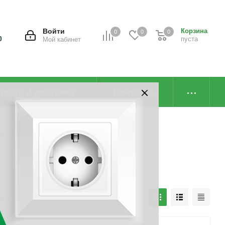
Войти
Корзина
0
0
0
0
пуста
Мой кабинет
плата и доставка
Контакты
вочной трубы
наличию