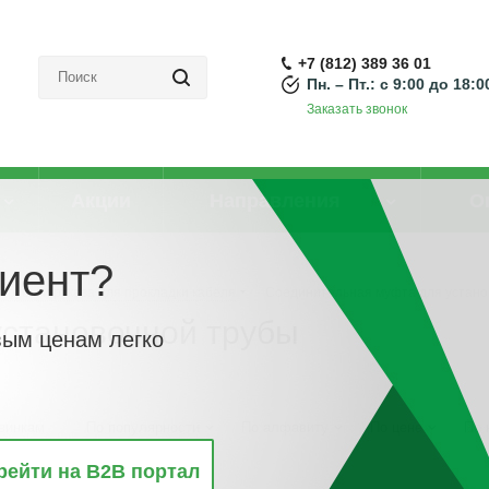
+7 (812) 389 36 01
Пн. – Пт.: с 9:00 до 18:0
Заказать звонок
Акции
Направления
О
иент?
Трубы и рукава для прокладки кабеля
-
Соединительная муфта для устано
установочной трубы
вым ценам легко
винкам
По популярности
По алфавиту
По цене
По 
рейти на B2B портал