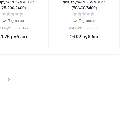
трубы d 32мм IP44
для трубы d 25мм IP44
(25/200/2400)
(50/400/6400)
Под заказ
Под заказ
ртикул: Б0020129
Артикул: Б0020128
11.75
руб.
/шт
16.02
руб.
/шт