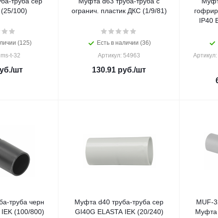
ба-труба сер
Муфта d63 труба-труба с
Муфт
 (25/100)
огранич. пластик ДКС (1/9/81)
гофрир
IP40 
личии (125)
Есть в наличии (36)
 ms-t-32
Артикул: 54963
Артикул
уб.
/шт
130.91
руб.
/шт
ба-труба черн
Муфта d40 труба-труба сер
MUF-32
IEK (100/800)
GI40G ELASTA IEK (20/240)
Муфта 