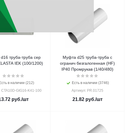
d16 труба-труба сер
Муфта d25 труба-труба с
LASTA IEK (100/1200)
огранич безгалогенная (HF)
IP40 Промрукав (1/40/480)
Есть в наличии (212)
Есть в наличии (3746)
: CTA10D-GIG16-K41-100
Артикул: PR.01725
13.72
руб.
/шт
21.82
руб.
/шт