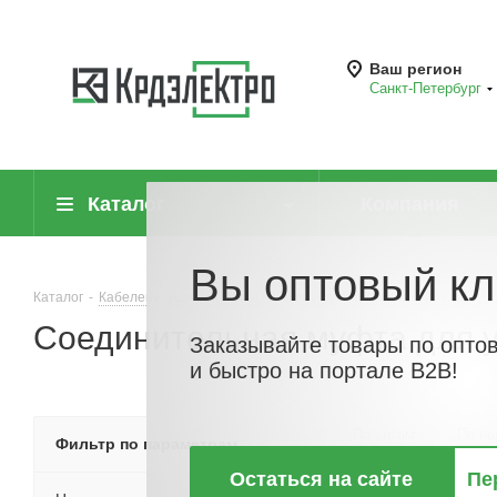
Ваш регион
Санкт-Петербург
Каталог
Компания
Вы оптовый кл
Каталог
-
Кабеленесущие системы (системы для прокладки кабеля)
-
Соединительная муфта для 
Заказывайте товары по опто
и быстро на портале B2B!
По хитам
По но
Фильтр по параметрам
Остаться на сайте
Пе