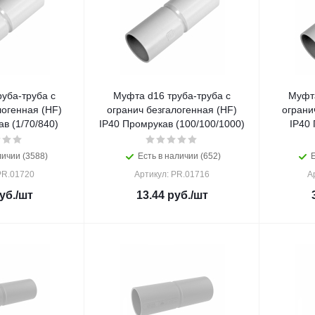
уба-труба с
Муфта d16 труба-труба с
Муфта
огранич безгалогенная (HF)
огранич безгалогенная
в (1/70/840)
IP40 Промрукав (100/100/1000)
IP40 
личии (3588)
Есть в наличии (652)
Е
PR.01720
Артикул: PR.01716
А
уб.
/шт
13.44
руб.
/шт