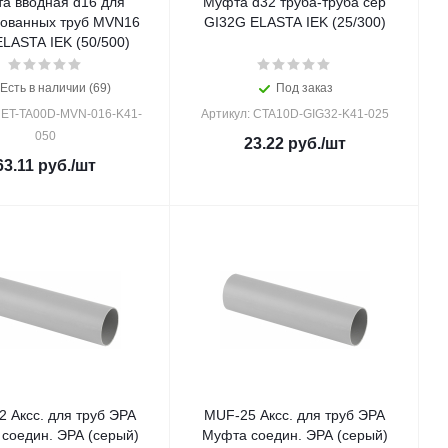
а вводная d16 для
Муфта d32 труба-труба сер
ованных труб MVN16
GI32G ELASTA IEK (25/300)
ELASTA IEK (50/500)
Есть в наличии (69)
Под заказ
: ET-TA00D-MVN-016-K41-
Артикул: CTA10D-GIG32-K41-025
050
23.22
руб.
/шт
63.11
руб.
/шт
 Аксс. для труб ЭРА
MUF-25 Аксс. для труб ЭРА
соедин. ЭРА (серый)
Муфта соедин. ЭРА (серый)