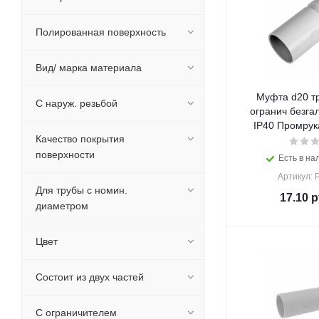
Полированная поверхность
Вид/ марка материала
Муфта d20 тр
С наруж. резьбой
огранич безгалогенная (HF)
IP40 Промрука
Качество покрытия
поверхности
Есть в на
Артикул: 
Для трубы с номин.
17.10
р
диаметром
Цвет
Состоит из двух частей
С ограничителем