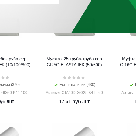
ба-труба сер
Муфта d25 труба-труба сер
Муфта 
K (10/100/800)
GI25G ELASTA IEK (50/600)
GI16G E
личии (370)
Есть в наличии (430)
-GIG20-K41-100
Артикул: CTA10D-GIG25-K41-050
Артикул
уб.
/шт
17.61
руб.
/шт