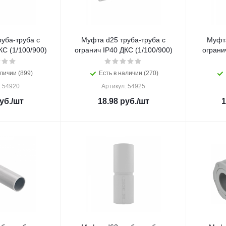
уба-труба с
Муфта d25 труба-труба с
Муфта
КС (1/100/900)
огранич IP40 ДКС (1/100/900)
ограни
личии (899)
Есть в наличии (270)
: 54920
Артикул: 54925
уб.
/шт
18.98
руб.
/шт
1