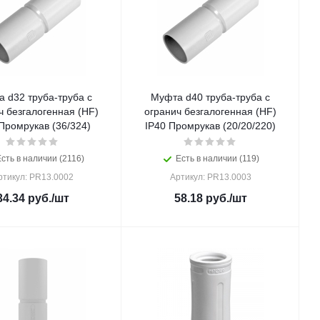
 d32 труба-труба с
Муфта d40 труба-труба с
 (HF)
огранич безгалогенная (HF)
Промрукав (36/324)
IP40 Промрукав (20/20/220)
сть в наличии (2116)
Есть в наличии (119)
ртикул: PR13.0002
Артикул: PR13.0003
34.34
руб.
/шт
58.18
руб.
/шт