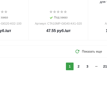
для 
 заказ
Под заказ
-GIG20-K02-100
Артикул: CTA10MP-GIG40-K41-020
А
уб.
/шт
47.55
руб.
/шт
Показать еще
1
2
3
21