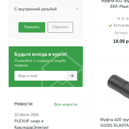
Муфта d32 тру
EKF-Plast
С внутренней резьбой
Есть в на
Сбросить
Артикул:
18.09
р
Будьте всегда в курсе!
Узнавайте о скидках и акциях
первым
Новости
Все новости
10 Июля 2026
Муфта d20 тру
PLEXUP скоро в
GI20G ELASTA 
КраснодарЭлектро!