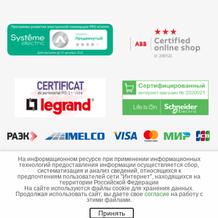
©2013-2026 ООО «Краснодарэлектро»
На информационном ресурсе при применении информационных
технологий предоставления информации осуществляется сбор,
Сайт носит информационный характер и не является
систематизация и анализ сведений, относящихся к
предпочтениям пользователей сети "Интернет", находящихся на
публичной офертой.
территории Российской Федерации
На сайте используются файлы cookie для хранения данных.
Стоимость товаров и их наличие не гарантируются.
Продолжая использовать сайт, вы даете свое
согласие
на работу с
этими файлами.
Принять