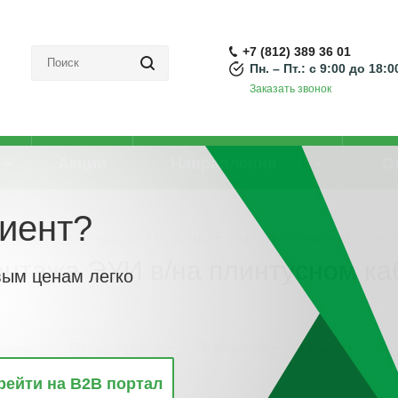
+7 (812) 389 36 01
Пн. – Пт.: с 9:00 до 18:0
Заказать звонок
Акции
Направления
О
иент?
Кабель-каналы плинтусные и аксессуары
-
Коробка установочная для мон
онтажа ЭУИ в/на плинтусном ка
вым ценам легко
винкам
По популярности
По алфавиту
По цене
По 
рейти на B2B портал