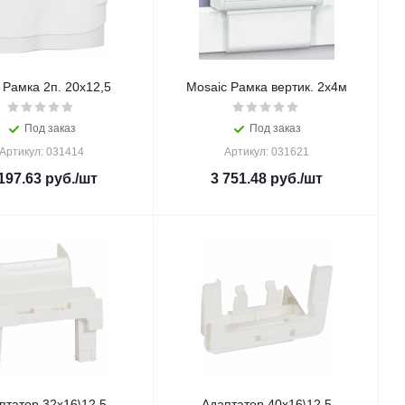
 Рамка 2п. 20х12,5
Mosaic Рамка вертик. 2х4м
Под заказ
Под заказ
Артикул: 031414
Артикул: 031621
197.63
руб.
/шт
3 751.48
руб.
/шт
птатор 32х16\12,5
Адаптатор 40х16\12,5