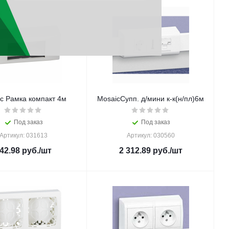
c Рамка компакт 4м
MosaicСупп. д/мини к-к(н/пл)6м
Под заказ
Под заказ
Артикул: 031613
Артикул: 030560
42.98
руб.
/шт
2 312.89
руб.
/шт