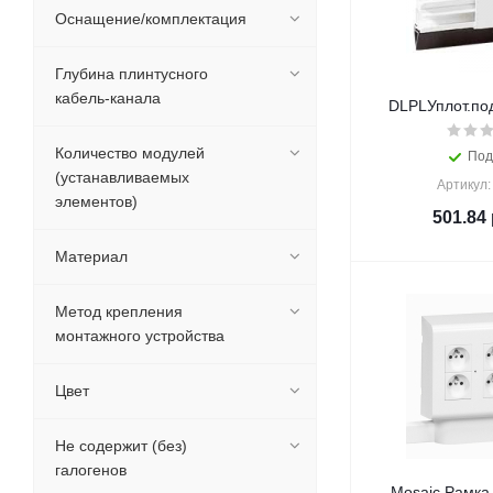
Оснащение/комплектация
Глубина плинтусного
кабель-канала
DLPLУплот.под
Количество модулей
Под
(устанавливаемых
Артикул:
элементов)
501.84
Материал
Метод крепления
монтажного устройства
Цвет
Не содержит (без)
галогенов
Mosaic Рамка 