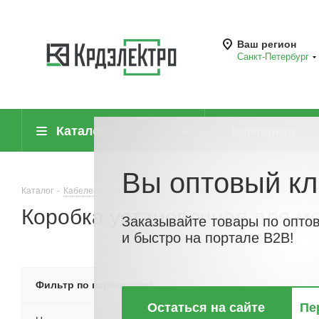
Ваш регион
Санкт-Петербург
Каталог
Компания
Вы оптовый кл
Каталог
-
Кабеленесущие системы (системы для прокладки кабеля)
-
Коробка установочная для м
Заказывайте товары по опто
и быстро на портале B2B!
По хитам
По но
Фильтр по параметрам
Остаться на сайте
Пе