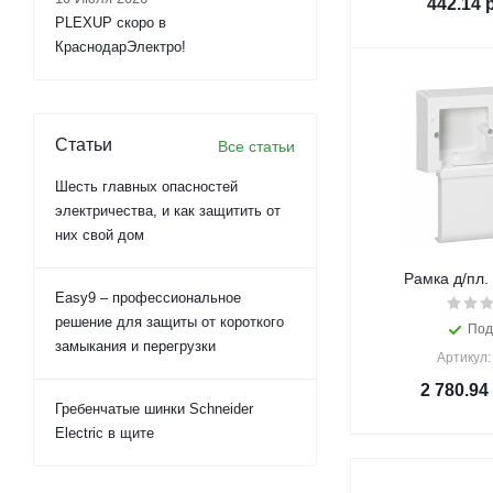
442.14
р
PLEXUP скоро в
КраснодарЭлектро!
Статьи
Все статьи
Шесть главных опасностей
электричества, и как защитить от
них свой дом
Рамка д/пл.
Easy9 – профессиональное
решение для защиты от короткого
Под
замыкания и перегрузки
Артикул:
2 780.94
Гребенчатые шинки Schneider
Electric в щите