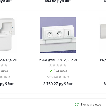
уб.
/шт
453.98
руб.
/шт
4
 20х12,5 2П
Рамка д/пл. 20х12,5 на 3П
Выд
 заказ
Под заказ
 031695
Артикул: 031696
руб.
/шт
2 769.27
руб.
/шт
6
Показать еще