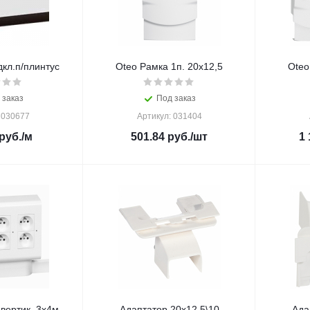
кл.п/плинтус
Oteo Рамка 1п. 20х12,5
Oteo
 заказ
Под заказ
 030677
Артикул: 031404
руб.
/м
501.84
руб.
/шт
1 
вертик. 3х4м
Адаптатор 20х12.5\10
Ада