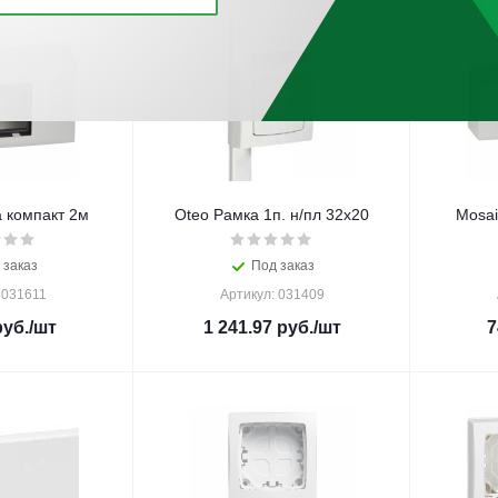
 компакт 2м
Oteo Рамка 1п. н/пл 32х20
Mosai
 заказ
Под заказ
 031611
Артикул: 031409
уб.
/шт
1 241.97
руб.
/шт
7