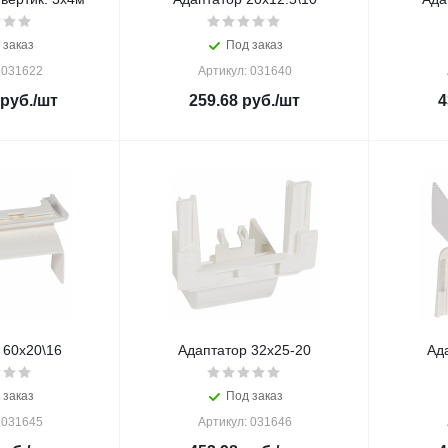
 заказ
Под заказ
 031622
Артикул: 031640
руб.
/шт
259.68
руб.
/шт
4
 60х20\16
Адаптатор 32х25-20
Ад
 заказ
Под заказ
 031645
Артикул: 031646