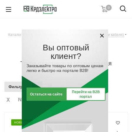
0
+7 (812) 389 36 01
Пн. – Пт.: с 9:00 до 18:00
Каталог
-
Кабеленесущие системы (системы для прокладки кабеля)
Заказать звонок
-
Трубы и рукава для прокладки кабеля
-
Вы оптовый
Труба пластиковая установочная
клиент?
Труба пластиковая установочная
Заказывайте товары по оптовым ценам
легко и быстро на портале B2B!
Фильтр
Перейти на B2B
Остаться на сайте
портал
НОВИНКА