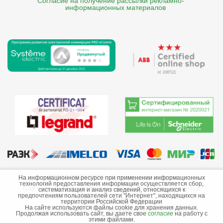
Согласие на получение рассылки рекламно- 

    информационных материалов
©2013-2026 ООО «Краснодарэлектро»
На информационном ресурсе при применении информационных
технологий предоставления информации осуществляется сбор,
Сайт носит информационный характер и не является
систематизация и анализ сведений, относящихся к
предпочтениям пользователей сети "Интернет", находящихся на
публичной офертой.
территории Российской Федерации
На сайте используются файлы cookie для хранения данных.
Стоимость товаров и их наличие не гарантируются.
Продолжая использовать сайт, вы даете свое
согласие
на работу с
этими файлами.