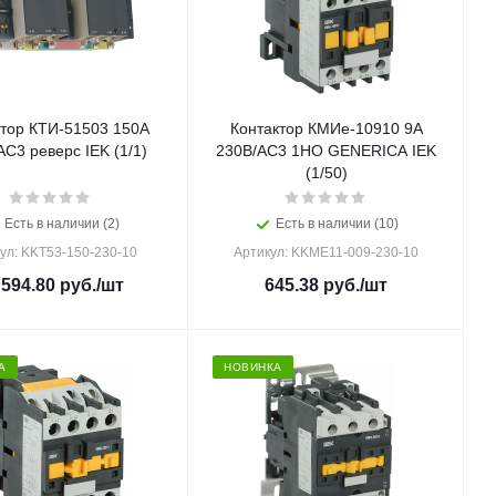
ктор КТИ-51503 150А
Контактор КМИе-10910 9А
АС3 реверс IEK (1/1)
230В/АС3 1НО GENERICA IEK
(1/50)
Есть в наличии (2)
Есть в наличии (10)
ул: KKT53-150-230-10
Артикул: KKME11-009-230-10
 594.80
руб.
/шт
645.38
руб.
/шт
А
НОВИНКА