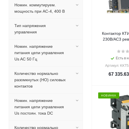
Номин. коммутируем.
мощность при AC-4, 400 В
Тип напряжения
управления
Контактор КТ
230В/АС3 реве
Номин. напряжение
питания цепи управления
Есть в н
Us AC 50 Гц
Артикул: KKT5
Количество нормально
67 335.63
разомкнутых (НО) силовых
контактов
НОВИНКА
Номин. напряжение
питания цепи управления
Us постоян. тока DC
Количество нормально