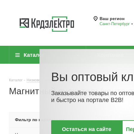
Ваш регион
Санкт-Петербург
Каталог
Компания
Вы оптовый кл
Каталог
-
Низковольтное оборудование
-
Контакторы
-
Магнитный 
Магнитный пускатель/контакт
Заказывайте товары по опто
и быстро на портале B2B!
По хитам
По но
Фильтр по параметрам
Остаться на сайте
Пе