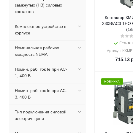
замкнутых (НЗ) силовых
контактов
Контактор КМ
230В/АС3 1НО 
Комплектное устройство в
(1/
корпусе
Есть в н
Номинальная рабочая
Артикул: KKME
мощность NEMA
715.13
р
Номин. раб. ток Ie при AC-
1, 400 В
НОВИНКА
Номин. раб. ток Ie при AC-
3, 400 В
Тип подключения силовой
электрич. цепи