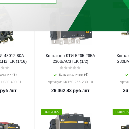
НОВИНКА
НОВИНК
И-48012 80А
Контактор КТИ-5265 265А
Конта
НЗ IEK (1/16)
230В/АС3 IEK (1/2)
230В/
аличии (3)
Есть в наличии (4)
1-080-400-11
Артикул: KKT50-265-230-10
Артик
руб.
/шт
29 462.83
руб.
/шт
36
НОВИНКА
НОВИНК