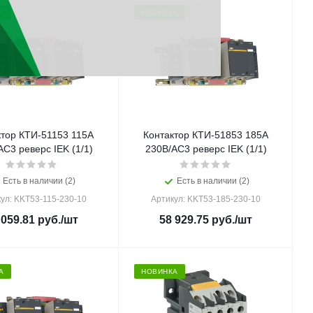
А
НОВИНКА
ктор КТИ-51153 115А
Контактор КТИ-51853 185А
АС3 реверс IEK (1/1)
230В/АС3 реверс IEK (1/1)
Есть в наличии (2)
Есть в наличии (2)
ул: KKT53-115-230-10
Артикул: KKT53-185-230-10
 059.81
руб.
/шт
58 929.75
руб.
/шт
А
НОВИНКА