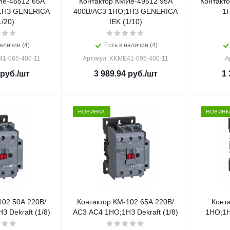
Ие-46512 65А
Контактор КМИе-49512 95А
Контакт
1НЗ GENERICA
400В/АС3 1НО;1НЗ GENERICA
1Н
1/20)
IEK (1/10)
аличии (4)
Есть в наличии (4)
41-065-400-11
Артикул: KKME41-095-400-11
А
руб.
/шт
3 989.94
руб.
/шт
1 
НОВИНКА
НОВИНК
102 50А 220В/
Контактор КМ-102 65А 220В/
Конт
 Dekraft (1/8)
АС3 АС4 1НО;1НЗ Dekraft (1/8)
1НО;1Н