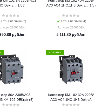
ор КМ-102 9А 220В/АС3
Контактор КМ-102 40А 220В/
О Dekraft (1/63)
АС3 АС4 1НО;1НЗ Dekraft (1/8)
Есть в наличии (2)
Есть в наличии (4)
ртикул: 22001DEK
Артикул: 22006DEK
390.80
руб.
/шт
5 111.80
руб.
/шт
А
НОВИНКА
актор 80А 230В/АС3
Контактор КМ-102 32А 220В/
З КМ-102 DEKraft (5)
АС3 АС4 1НО;1НЗ Dekraft