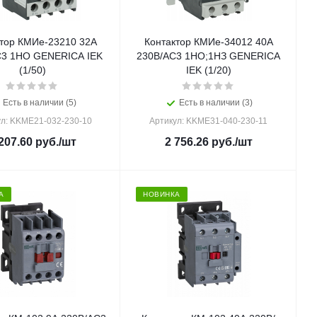
тор КМИе-23210 32А
Контактор КМИе-34012 40А
С3 1НО GENERICA IEK
230В/АС3 1НО;1НЗ GENERICA
(1/50)
IEK (1/20)
Есть в наличии (5)
Есть в наличии (3)
ул: KKME21-032-230-10
Артикул: KKME31-040-230-11
207.60
руб.
/шт
2 756.26
руб.
/шт
А
НОВИНКА