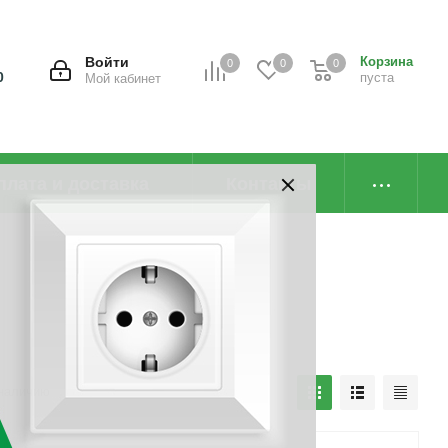
Войти
Корзина
0
0
0
0
пуста
Мой кабинет
плата и доставка
Контакты
наличию