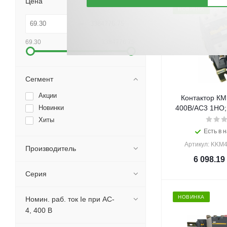
Цена
НОВИНКА
69.30
3384776.75
Сегмент
Акции
Контактор КМ
Новинки
400В/АС3 1НО;1
Хиты
Есть в н
Артикул: KKM4
Производитель
6 098.19
Серия
НОВИНКА
Номин. раб. ток Ie при AC-
4, 400 В