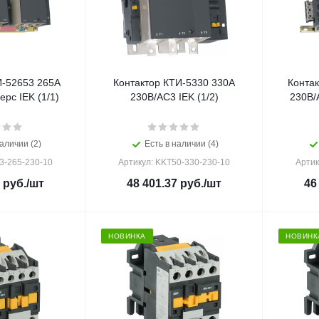
И-52653 265А
Контактор КТИ-5330 330А
Конта
рс IEK (1/1)
230В/АС3 IEK (1/2)
230В/
аличии (2)
Есть в наличии (4)
3-265-230-10
Артикул: KKT50-330-230-10
Артик
руб.
/шт
48 401.37
руб.
/шт
46
НОВИНКА
НОВИНК