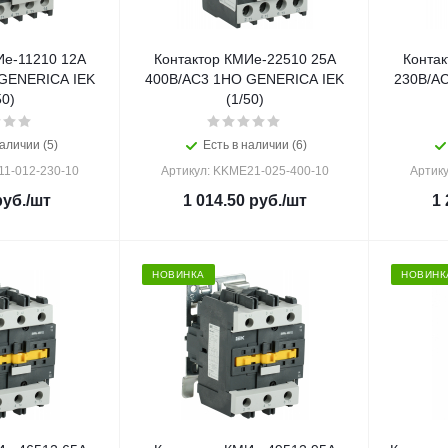
Ие-11210 12А
Контактор КМИе-22510 25А
Контак
GENERICA IEK
400В/АС3 1НО GENERICA IEK
230В/А
50)
(1/50)
аличии (5)
Есть в наличии (6)
11-012-230-10
Артикул: KKME21-025-400-10
Артик
уб.
/шт
1 014.50
руб.
/шт
1 
НОВИНКА
НОВИНК