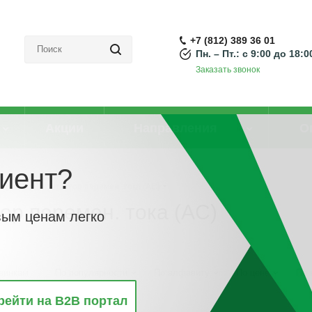
+7 (812) 389 36 01
Пн. – Пт.: с 9:00 до 18:0
Заказать звонок
Акции
Направления
О
иент?
пускатель/контактор перемен. тока (AC)
ор перемен. тока (AC)
вым ценам легко
винкам
По популярности
По алфавиту
По цене
По 
рейти на B2B портал