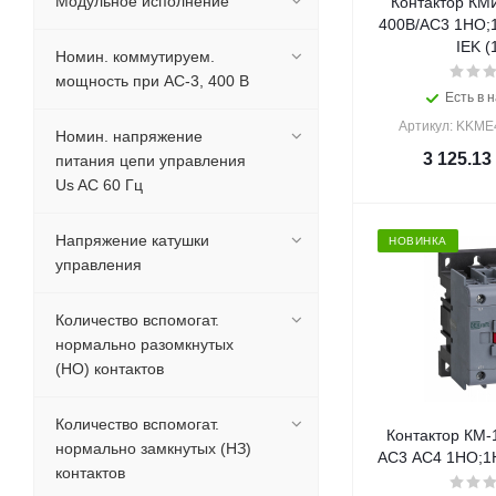
Модульное исполнение
Контактор КМ
400В/АС3 1НО;
IEK (
Номин. коммутируем.
мощность при AC-3, 400 В
Есть в н
Артикул: KKME
Номин. напряжение
3 125.13
питания цепи управления
Us AC 60 Гц
Напряжение катушки
НОВИНКА
управления
Количество вспомогат.
нормально разомкнутых
(НО) контактов
Количество вспомогат.
Контактор КМ-
нормально замкнутых (НЗ)
АС3 АС4 1НО;1НЗ
контактов