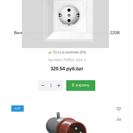
Вилка переносная силовая ССИ-013 2Р+РЕ 16А 220В
бел/синий IP44 IEK (1/10/100)
Есть в наличии (64)
Артикул: PSR01-016-3
320.54
руб.
/шт
В корзину
ХИТ