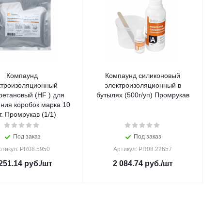
Компаунд
Компаунд силиконовый
ктроизоляционный
электроизоляционный в
ретановый (HF ) для
бутылях (500г/уп) Промрукав
ния коробок марка 10
г. Промрукав (1/1)
Под заказ
Под заказ
ртикул: PR08.5950
Артикул: PR08.22657
251.14
руб.
/шт
2 084.74
руб.
/шт