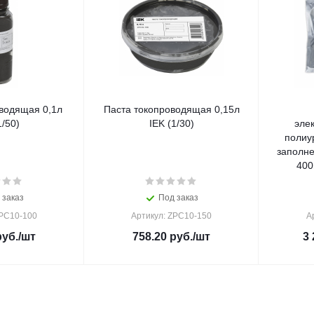
водящая 0,1л
Паста токопроводящая 0,15л
1/50)
IEK (1/30)
эле
полиу
заполне
400
 заказ
Под заказ
ZPC10-100
Артикул: ZPC10-150
А
уб.
/шт
758.20
руб.
/шт
3 