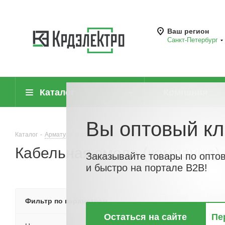
Ваш регион
Санкт-Петербург
Каталог
Компания
Вы оптовый кл
Каталог
-
Арматура кабельная, крепеж и аксессуары для кабеля
-
Тер
Кабельная смола (компаунд)
Заказывайте товары по опто
и быстро на портале B2B!
По хитам
По но
Фильтр по параметрам
Остаться на сайте
Пе