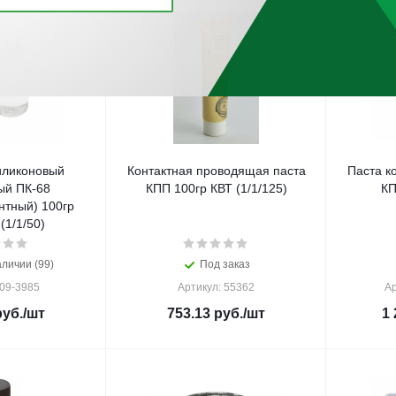
иликоновый
Контактная проводящая паста
Паста к
ый ПК-68
КПП 100гр КВТ (1/1/125)
КП
нтный) 100гр
1/1/50)
аличии (99)
Под заказ
 09-3985
Артикул: 55362
Ар
уб.
/шт
753.13
руб.
/шт
1 