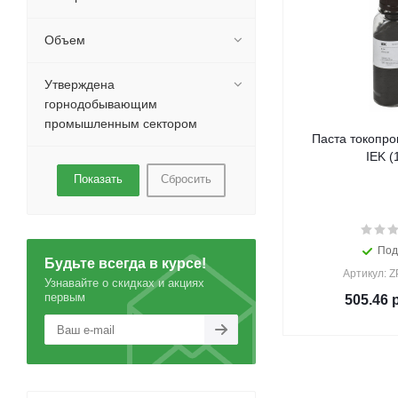
Объем
Утверждена
горнодобывающим
промышленным сектором
Паста токопро
IEK (
Сбросить
Под
Будьте всегда в курсе!
Артикул: 
Узнавайте о скидках и акциях
первым
505.46
р