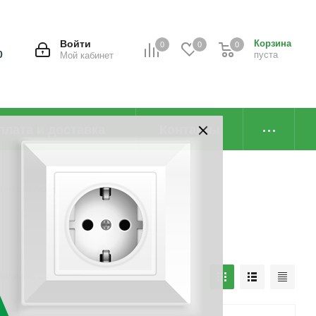
Войти
Корзина
0
0
0
0
пуста
Мой кабинет
плата и доставка
Контакты
а (компаунд)
наличию