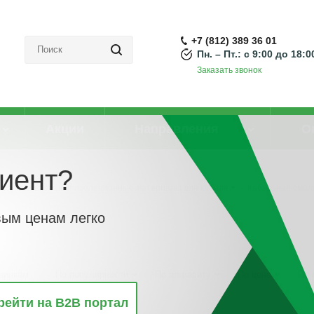
+7 (812) 389 36 01
Пн. – Пт.: с 9:00 до 18:0
Заказать звонок
Акции
Направления
О
иент?
моусаживаемые и изоляционные материалы для кабеля
-
Кабельная смол
вым ценам легко
винкам
По популярности
По алфавиту
По цене
По 
рейти на B2B портал