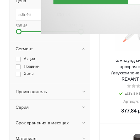
Цена
505.46
3251.14
Сегмент
Акции
Компаунд с
Новинки
прозрачн
(двухкомпоне
Хиты
REXANT (
Производитель
Есть в н
Артикул:
Серия
877.84
р
Срок хранения в месяцах
Материал