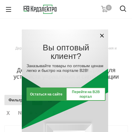
0
+7 (812) 389 36 01
Пн. – Пт.: с 9:00 до 18:00
Каталог
-
Низковольтное оборудование
-
Заказать звонок
Компоненты светосигнальной арматуры
-
Вы оптовый
Держатель таблички/ шильдика для устройств управления и
клиент?
сигнализации
Заказывайте товары по оптовым ценам
Держатель таблички/ шильдика для
легко и быстро на портале B2B!
устройств управления и сигнализации
Перейти на B2B
Остаться на сайте
портал
Фильтр