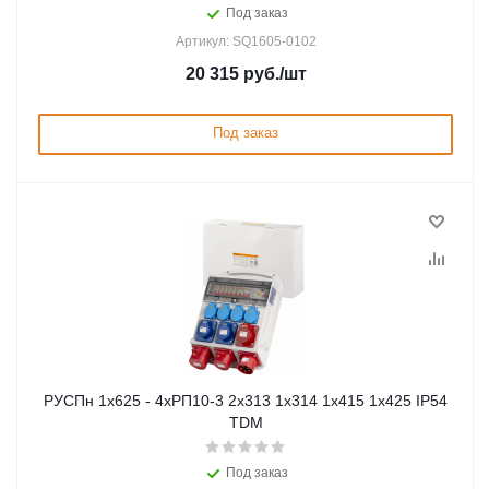
Под заказ
Артикул: SQ1605-0102
20 315
руб.
/шт
Под заказ
РУСПн 1х625 - 4хРП10-3 2х313 1х314 1х415 1х425 IP54
TDM
Под заказ