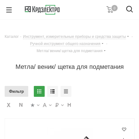
0
+7 (812) 389 36 01
Пн. – Пт.: с 9:00 до 18:00
Каталог
-
Инструмент, измерительные приборы и средства защиты
-
Заказать звонок
Ручной инструмент общего назначения
-
Вы оптовый
Метла/ веник/ щетка для подметания
клиент?
Метла/ веник/ щетка для подметания
Заказывайте товары по оптовым ценам
легко и быстро на портале B2B!
Фильтр
Перейти на B2B
Остаться на сайте
портал