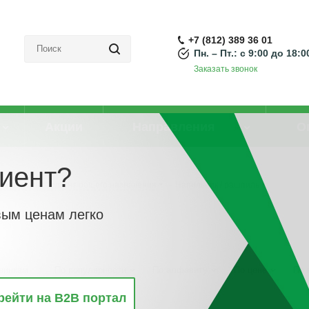
+7 (812) 389 36 01
Пн. – Пт.: с 9:00 до 18:0
Заказать звонок
Акции
Направления
О
иент?
Ручной инструмент общего назначения
-
Напильник / рашпиль
вым ценам легко
винкам
По популярности
По алфавиту
По цене
По 
рейти на B2B портал