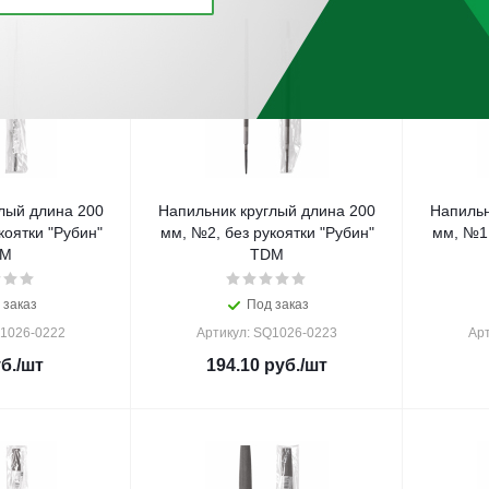
лый длина 200
Напильник круглый длина 200
Напильн
коятки "Рубин"
мм, №2, без рукоятки "Рубин"
мм, №1,
DM
TDM
 заказ
Под заказ
Q1026-0222
Артикул: SQ1026-0223
Ар
б.
/шт
194.10
руб.
/шт