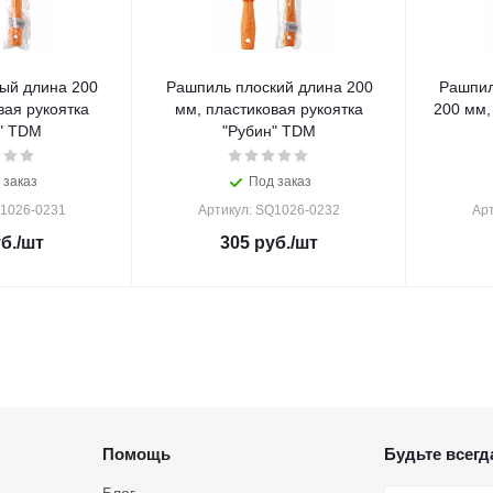
ый длина 200
Рашпиль плоский длина 200
Рашпил
вая рукоятка
мм, пластиковая рукоятка
200 мм,
" TDM
"Рубин" TDM
 заказ
Под заказ
Q1026-0231
Артикул: SQ1026-0232
Ар
б.
/шт
305
руб.
/шт
Помощь
Будьте всегда