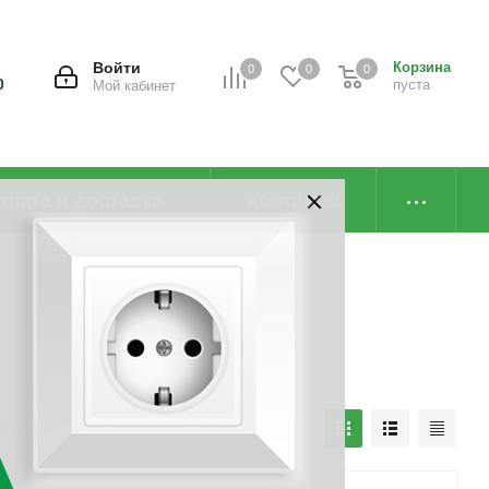
Войти
Корзина
0
0
0
0
пуста
Мой кабинет
плата и доставка
Контакты
наличию