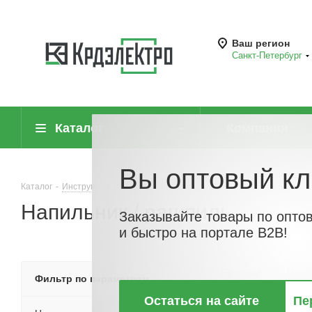
Ваш регион
Санкт-Петербург
Каталог
Компания
Вы оптовый кл
Каталог
-
Инструмент, измерительные приборы и средства защиты
-
Напильник / рашпиль
Заказывайте товары по опто
и быстро на портале B2B!
По хитам
По но
Фильтр по параметрам
Остаться на сайте
Пе