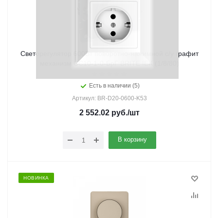
Светорегулятор 600Вт поворотно-нажимной с/у графит
механизм СС10-1-0-БрГ BRITE IEK (1/8/80)
Есть в наличии (5)
Артикул: BR-D20-0600-K53
2 552.02
руб.
/шт
В корзину
НОВИНКА