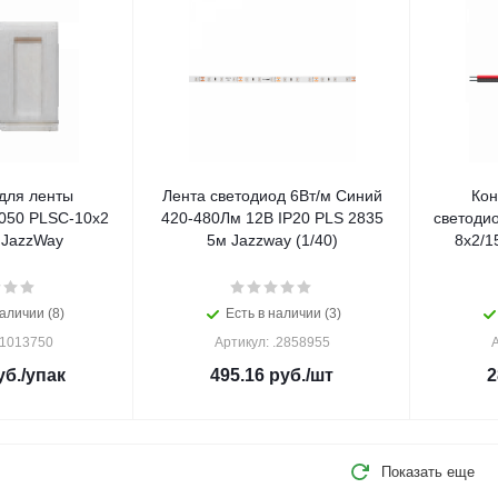
для ленты
Лента светодиод 6Вт/м Синий
Кон
050 PLSC-10х2
420-480Лм 12В IP20 PLS 2835
светоди
 JazzWay
5м Jazzway (1/40)
8х2/1
аличии (8)
Есть в наличии (3)
.1013750
Артикул: .2858955
А
б.
/упак
495.16
руб.
/шт
2
Показать еще