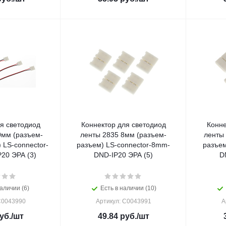
я светодиод
Коннектор для светодиод
Конне
0мм (разъем-
ленты 2835 8мм (разъем-
ленты
 LS-connector-
разъем) LS-connector-8mm-
разъем
20 ЭРА (3)
DND-IP20 ЭРА (5)
D
аличии (6)
Есть в наличии (10)
C0043990
Артикул: C0043991
А
уб.
/шт
49.84
руб.
/шт