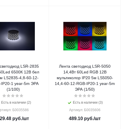
 светодиод LSR-2835
Лента светодиод LSR-5050
60Led 6500К 12В бел
14,4Вт 60Led RGB 12В
м LS2835-4,8-60-12-
мультиколор IP20 5м LS5050-
-IP20-1 year-5m ЭРА
14,4-60-12-RGB-IP20-1 year-5m
(1/100)
ЭРА (1/50)
Есть в наличии (2)
Есть в наличии (3)
ртикул: Б0035586
Артикул: Б0035606
29.48
руб.
/шт
489.10
руб.
/шт