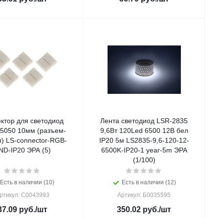
ктор для светодиод
Лента светодиод LSR-2835
 5050 10мм (разъем-
9,6Вт 120Led 6500 12В бел
) LS-connector-RGB-
IP20 5м LS2835-9,6-120-12-
ND-IP20 ЭРА (5)
6500K-IP20-1 year-5m ЭРА
(1/100)
Есть в наличии (10)
Есть в наличии (12)
ртикул: C0043993
Артикул: Б0035595
37.09
руб.
/шт
350.02
руб.
/шт