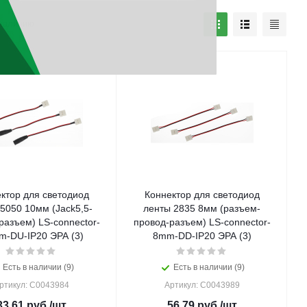
наличию
ктор для светодиод
Коннектор для светодиод
5050 10мм (Jack5,5-
ленты 2835 8мм (разъем-
разъем) LS-connector-
провод-разъем) LS-connector-
-DU-IP20 ЭРА (3)
8mm-DD-IP20 ЭРА (3)
Есть в наличии (9)
Есть в наличии (9)
ртикул: C0043984
Артикул: C0043989
33.61
руб.
/шт
56.79
руб.
/шт