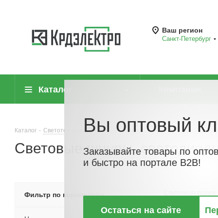
Ваш регион
Санкт-Петербург
Каталог
Компания
Вы оптовый кл
Каталог
-
Светотехника
-
Световые шнуры, светодиодные ленты и к
Световые шнуры, светодиод
Заказывайте товары по опто
и быстро на портале B2B!
Световая полос
Фильтр по параметрам
Остаться на сайте
Пе