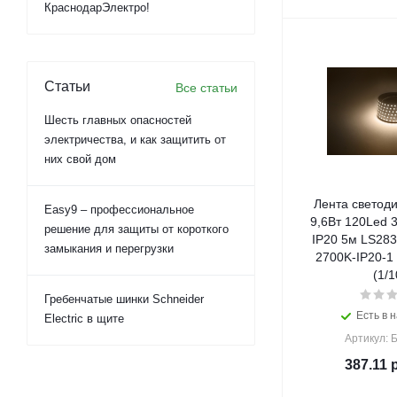
КраснодарЭлектро!
Статьи
Все статьи
Шесть главных опасностей
электричества, и как защитить от
них свой дом
Лента светод
Easy9 – профессиональное
9,6Вт 120Led 
решение для защиты от короткого
IP20 5м LS283
замыкания и перегрузки
2700K-IP20-1
(1/1
Гребенчатые шинки Schneider
Есть в н
Electric в щите
Артикул: 
387.11
р