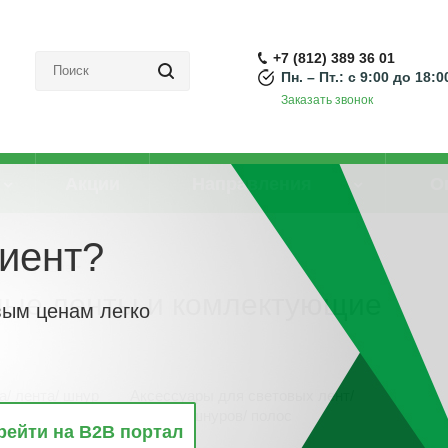
+7 (812) 389 36 01
Пн. – Пт.: с 9:00 до 18:0
Заказать звонок
Акции
Направления
О
иент?
омлектующие
ные ленты и комлектующие
вым ценам легко
а/ лента/ шнур
Аксессуары для световых лент/
шнуров/ полос
рейти на B2B портал