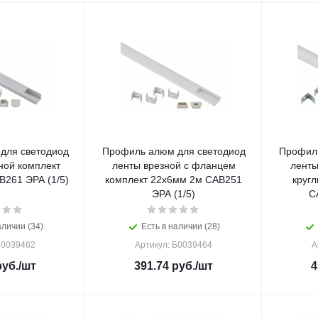
для светодиод
Профиль алюм для светодиод
Профиль
ной комплект
ленты врезной с фланцем
ленты
261 ЭРА (1/5)
комплект 22х6мм 2м CAB251
круг
ЭРА (1/5)
C
аличии (34)
Есть в наличии (28)
Б0039462
Артикул: Б0039464
А
уб.
/шт
391.74
руб.
/шт
4