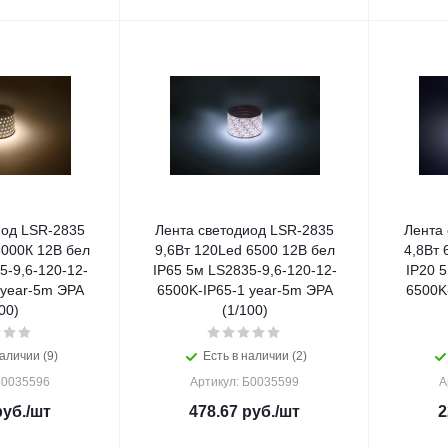
иод LSR-2835
Лента светодиод LSR-2835
Лента
3000К 12В бел
9,6Вт 120Led 6500 12В бел
4,8Вт 
5-9,6-120-12-
IP65 5м LS2835-9,6-120-12-
IP20 5
 year-5m ЭРА
6500K-IP65-1 year-5m ЭРА
6500K
00)
(1/100)
аличии (9)
Есть в наличии (2)
Б0035596
Артикул: Б0035599
А
уб.
/шт
478.67
руб.
/шт
2