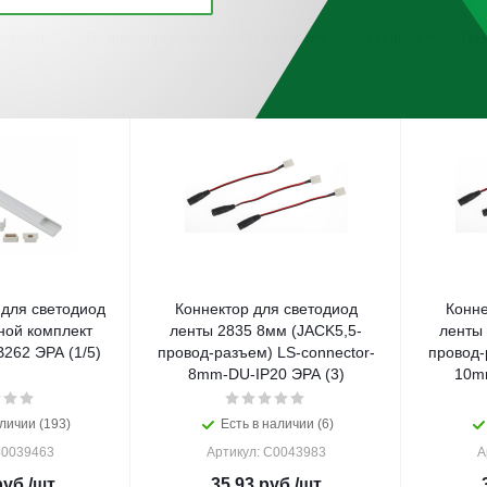
винкам
По популярности
По алфавиту
По цене
По 
для светодиод
Коннектор для светодиод
Конне
ной комплект
ленты 2835 8мм (JACK5,5-
ленты 
262 ЭРА (1/5)
провод-разъем) LS-connector-
провод-
8mm-DU-IP20 ЭРА (3)
10mm
личии (193)
Есть в наличии (6)
Б0039463
Артикул: C0043983
А
уб.
/шт
35.93
руб.
/шт