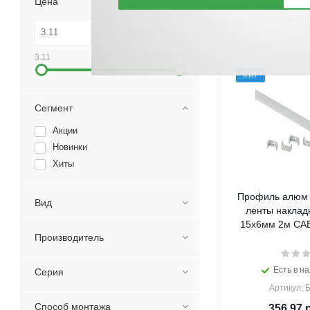
Цена
По хитам
По но
3.11
333968.00
ХИТ
Сегмент
Акции
Новинки
Хиты
Профиль алюм 
Вид
ленты наклад
15х6мм 2м CAB
Производитель
Есть в на
Серия
Артикул: 
Способ монтажа
356.97
р