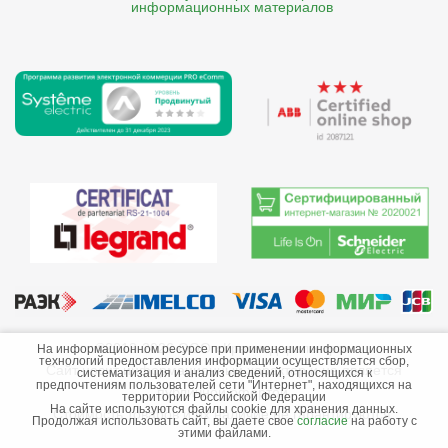
    информационных материалов
©2013-2026 ООО «Краснодарэлектро»
На информационном ресурсе при применении информационных
технологий предоставления информации осуществляется сбор,
Сайт носит информационный характер и не является
систематизация и анализ сведений, относящихся к
предпочтениям пользователей сети "Интернет", находящихся на
публичной офертой.
территории Российской Федерации
На сайте используются файлы cookie для хранения данных.
Стоимость товаров и их наличие не гарантируются.
Продолжая использовать сайт, вы даете свое
согласие
на работу с
этими файлами.