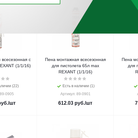
 всесезонная с
Пена монтажная всесезонная
Пена мо
EXANT (1/1/16)
для пистолета 65л max
для 
REXANT (1/1/16)
R
аличии (22)
Есть в наличии (1)
 89-0905
Артикул: 89-0901
уб.
/шт
612.03
руб.
/шт
7