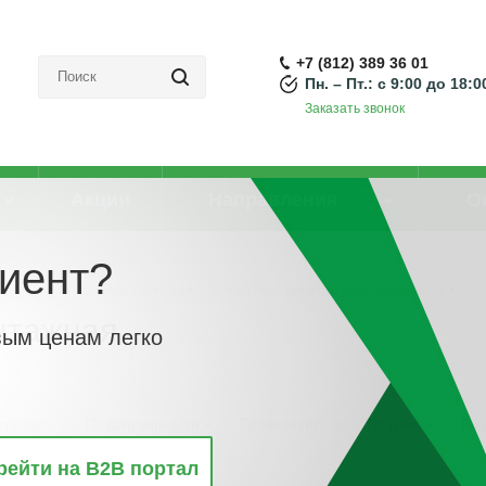
+7 (812) 389 36 01
Пн. – Пт.: с 9:00 до 18:0
Заказать звонок
Акции
Направления
О
иент?
зирующие и защитные составы
-
Компаунд/ герметик/ пена монтажная
нтажная
вым ценам легко
винкам
По популярности
По алфавиту
По цене
По 
рейти на B2B портал