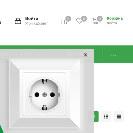
Войти
Корзина
0
0
0
0
пуста
Мой кабинет
плата и доставка
Контакты
наличию