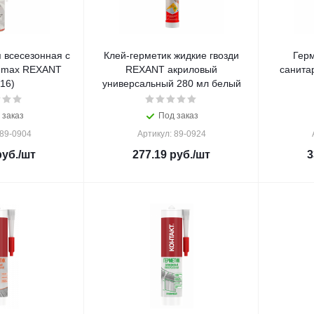
 всесезонная с
Клей-герметик жидкие гвозди
Гер
л max REXANT
REXANT акриловый
санита
/16)
универсальный 280 мл белый
 заказ
Под заказ
 89-0904
Артикул: 89-0924
уб.
/шт
277.19
руб.
/шт
3