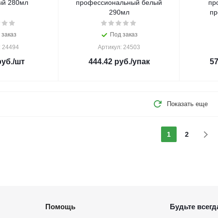
ый 280мл
профессиональный белый
пр
290мл
пр
 заказ
Под заказ
: 24494
Артикул: 24503
уб.
/шт
444.42
руб.
/упак
57
Показать еще
1
2
Помощь
Будьте всегда