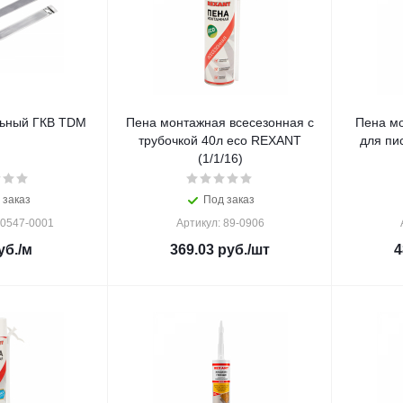
льный ГКВ TDM
Пена монтажная всесезонная с
Пена мо
трубочкой 40л eco REXANT
для пи
(1/1/16)
 заказ
Под заказ
Q0547-0001
Артикул: 89-0906
уб.
/м
369.03
руб.
/шт
4