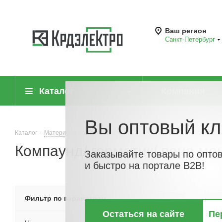
Ваш регион
Санкт-Петербург
Каталог
Компания
Вы оптовый кл
Каталог
-
Материалы для монтажа
-
Аэрозоли, смазочные, гермети
Компаунд/ герметик/ пена мо
Заказывайте товары по опто
и быстро на портале B2B!
По хитам
По но
Фильтр по параметрам
Остаться на сайте
Пе