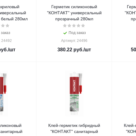
акриловый
Герметик силиконовый
Гер
иверсальный
"КОНТАКТ" универсальный
"КОН
 белый 280мл
прозрачный 280мл
пр
 заказ
Под заказ
: 24492
Артикул: 24496
уб.
/шт
380.22
руб.
/шт
50
иликоновый
Клей-герметик гибридный
Клей-
санитарный
"КОНТАКТ" санитарный
"КОН